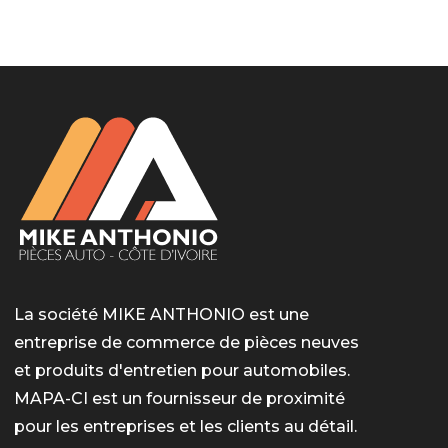
LotoMart
Бай Лото
escort barcelone
https://intimaties.net/es/category/woman-used-
eros houston
albanianescort
escorte ts paris
мелбет вход
мелбет вход
valor bet India
casino vox
Quickwin kod promocyjny
alvynn
alvynn
underwear/woman-used-panties/woman-indian-
used-panties-es/
La société MIKE ANTHONIO est une
entreprise de commerce de pièces neuves
et produits d'entretien pour automobiles.
MAPA-CI est un fournisseur de proximité
pour les entreprises et les clients au détail.