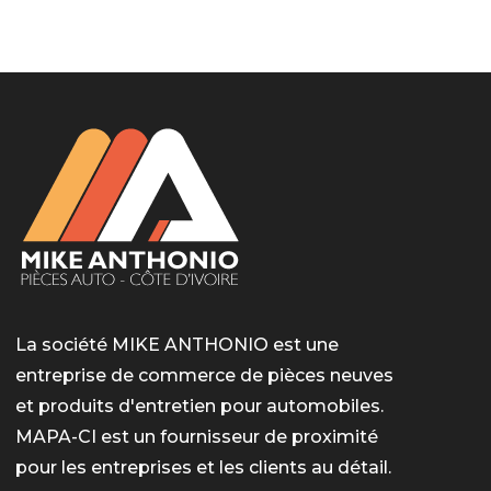
LotoMart
Бай Лото
escort barcelone
https://intimaties.net/es/category/woman-used-
eros houston
albanianescort
escorte ts paris
мелбет вход
мелбет вход
valor bet India
casino vox
Quickwin kod promocyjny
alvynn
alvynn
underwear/woman-used-panties/woman-indian-
used-panties-es/
La société MIKE ANTHONIO est une
entreprise de commerce de pièces neuves
et produits d'entretien pour automobiles.
MAPA-CI est un fournisseur de proximité
pour les entreprises et les clients au détail.