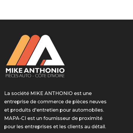
LotoMart
Бай Лото
escort barcelone
https://intimaties.net/es/category/woman-used-
eros houston
albanianescort
escorte ts paris
мелбет вход
мелбет вход
valor bet India
casino vox
Quickwin kod promocyjny
alvynn
alvynn
underwear/woman-used-panties/woman-indian-
used-panties-es/
La société MIKE ANTHONIO est une
entreprise de commerce de pièces neuves
et produits d'entretien pour automobiles.
MAPA-CI est un fournisseur de proximité
pour les entreprises et les clients au détail.