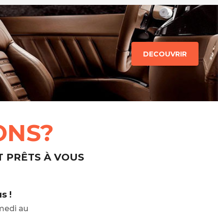
DECOUVRIR
ONS?
T PRÊTS À VOUS
s !
medi au