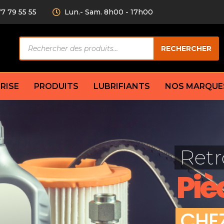
77 79 55 55
Lun.- Sam. 8h00 - 17h00
Recherche
RECHERCHER
de
produits
RISE
PRODUITS
LUBRIFIANTS
NOS MARQUE
Câble de
eurs AV/AR
Bougie
Disque d
ilisatrice
Compresseur
Retr
Garnitu
accouplement
Condenseur
Flexible
Électrovanne
Piè
Huile de
plet
Évaporateur
Mâchoir
Mano
Jeu de p
ère
Thermostat d’eau
C
H
E
cs amortisseur
Sonde de température
e bras