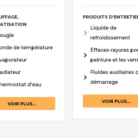
UFFAGE,
PRODUITS D'ENTRETIE
MATISATION
Liquide de
ougie
refroidissement
onde de température
Éffaces-rayures pou
vaporateur
peinture et les vern
adiateur
Fluides auxiliaires 
démarrage
hermostat d'eau
VOIR PLUS...
VOIR PLUS...