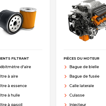
MENTS FILTRANT
PIÈCES DU MOTEUR
ébitmètre d'aire
Bague de bielle
iltre à aire
Bague de fusée
iltre à essence
Calle laterale
iltre à huile
Culasse
iltre à gasoil
Injecteur