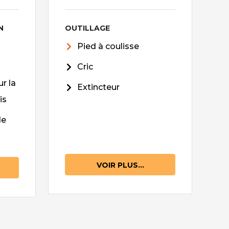
N
OUTILLAGE
Pied à coulisse
Cric
r la
Extincteur
is
de
VOIR PLUS...