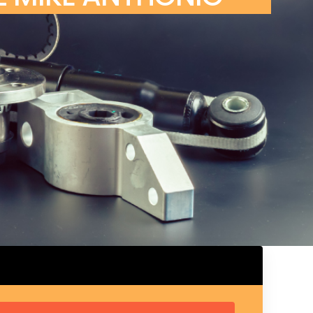
ux arrière
ux central
ncieux
u d’échappement
u d’échappement
d’échappement
d’échappement