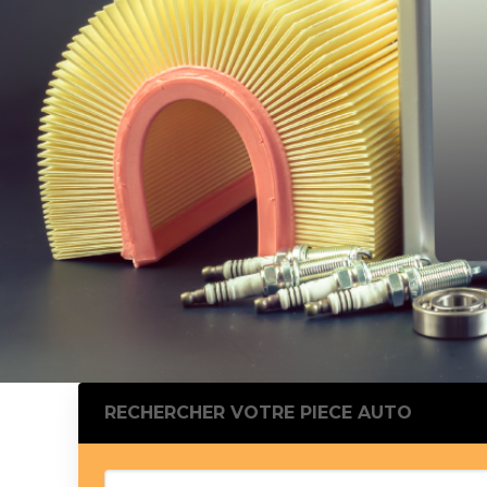
Silentblo
Silentblo
Pattes d
Tampon 
Tambour
Cylinder
Pistons l
Feu clig
Projecteu
Bague de 
Bague de
Calle laté
Culasse
Coussinet
RECHERCHER VOTRE PIECE AUTO
Coussinet
Chaine de
Courroie 
Croisillon