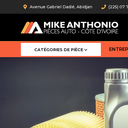
Avenue Gabriel Dadié, Abidjan
(225) 07 
ENTREP
CATÉGORIES DE PIÈCE
Amortiss
Barre stab
Barre d’
Robot
Bras com
Cardan
Crémaill
Silentblo
Rotules d