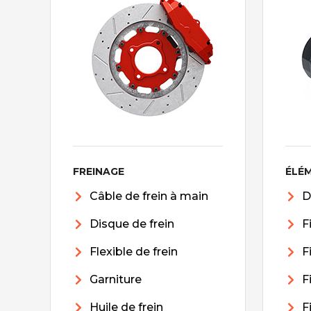
FREINAGE
ÉLÉ
Câble de frein à main
D
Disque de frein
F
Flexible de frein
F
Garniture
F
Huile de frein
F