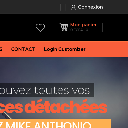
Connexion
Mon panier
0
FCFA
0
S
CONTACT
Login Customizer
 frein à main
Alternateur
e frein
Batterie
ouvez toutes vos
re
Démarreur
 de frein
Feu arrière
ces détachées
 frein
es de frein
laquettes de frein
Z
M
I
K
E
A
N
T
H
O
N
I
O