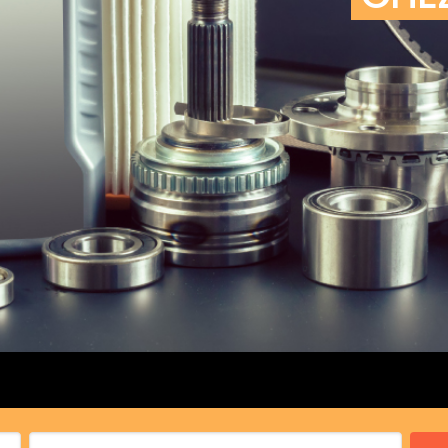
cs de bras
cs de palier
e moteur
amortisseur
s
 Heads
Débitmètre d’aire
Silencie
iners
Filtre à aire
Silencie
notant
Filtre à essence
Butée élastique de sile
r principal
Filtre à huile
Raccord de tuya
bielle
Filtre à gasoil
Raccord de tuya
 fusée
Filtre à gasoil
Tuyau 
rale
Filtre à pollen
Tuyau 
Filtre à pollen
 de bielle
Préfiltre
 de palier
 distribution
de distribution