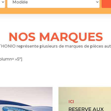
 segments
 soupape
Spi
brayage
stons
NOS MARQUES
hemises
culasse
HONIO représente plusieurs de marques de pièces aut
ur
olumn= »5″]
de joint
 ventilateur
 ventilateur
 eau
 essence
ICI
RESERVE AUX