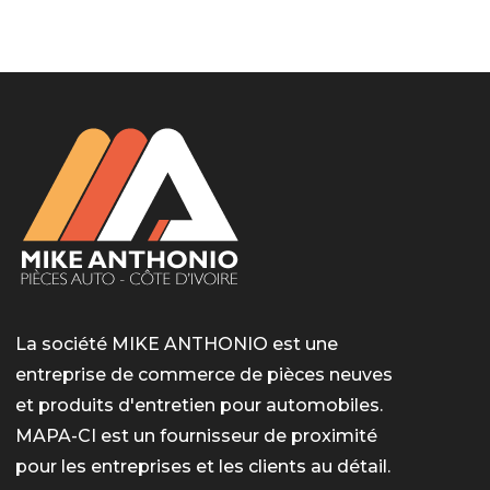
LotoMart
Бай Лото
escort barcelone
https://intimaties.net/es/category/woman-used-
eros houston
albanianescort
escorte ts paris
мелбет вход
мелбет вход
valor bet India
casino vox
Quickwin kod promocyjny
alvynn
alvynn
underwear/woman-used-panties/woman-indian-
used-panties-es/
La société MIKE ANTHONIO est une
entreprise de commerce de pièces neuves
et produits d'entretien pour automobiles.
MAPA-CI est un fournisseur de proximité
pour les entreprises et les clients au détail.