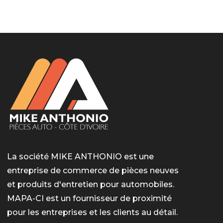
LotoMart
Бай Лото
escort barcelone
https://intimaties.net/es/category/woman-used-
eros houston
albanianescort
escorte ts paris
мелбет вход
мелбет вход
valor bet India
casino vox
Quickwin kod promocyjny
alvynn
alvynn
underwear/woman-used-panties/woman-indian-
used-panties-es/
La société MIKE ANTHONIO est une
entreprise de commerce de pièces neuves
et produits d'entretien pour automobiles.
MAPA-CI est un fournisseur de proximité
pour les entreprises et les clients au détail.