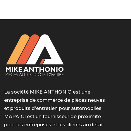
LotoMart
Бай Лото
escort barcelone
https://intimaties.net/es/category/woman-used-
eros houston
albanianescort
escorte ts paris
мелбет вход
мелбет вход
valor bet India
casino vox
Quickwin kod promocyjny
alvynn
alvynn
underwear/woman-used-panties/woman-indian-
used-panties-es/
La société MIKE ANTHONIO est une
entreprise de commerce de pièces neuves
et produits d'entretien pour automobiles.
MAPA-CI est un fournisseur de proximité
pour les entreprises et les clients au détail.