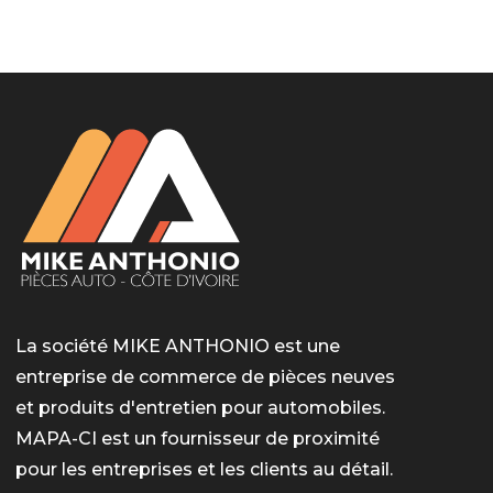
LotoMart
Бай Лото
escort barcelone
https://intimaties.net/es/category/woman-used-
eros houston
albanianescort
escorte ts paris
мелбет вход
мелбет вход
valor bet India
casino vox
Quickwin kod promocyjny
alvynn
alvynn
underwear/woman-used-panties/woman-indian-
used-panties-es/
La société MIKE ANTHONIO est une
entreprise de commerce de pièces neuves
et produits d'entretien pour automobiles.
MAPA-CI est un fournisseur de proximité
pour les entreprises et les clients au détail.