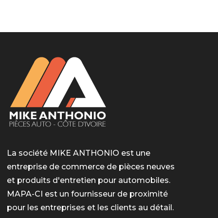
LotoMart
Бай Лото
escort barcelone
https://intimaties.net/es/category/woman-used-
eros houston
albanianescort
escorte ts paris
мелбет вход
мелбет вход
valor bet India
casino vox
Quickwin kod promocyjny
alvynn
alvynn
underwear/woman-used-panties/woman-indian-
used-panties-es/
La société MIKE ANTHONIO est une
entreprise de commerce de pièces neuves
et produits d'entretien pour automobiles.
MAPA-CI est un fournisseur de proximité
pour les entreprises et les clients au détail.