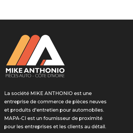
LotoMart
Бай Лото
escort barcelone
https://intimaties.net/es/category/woman-used-
eros houston
albanianescort
escorte ts paris
мелбет вход
мелбет вход
valor bet India
casino vox
Quickwin kod promocyjny
alvynn
alvynn
underwear/woman-used-panties/woman-indian-
used-panties-es/
La société MIKE ANTHONIO est une
entreprise de commerce de pièces neuves
et produits d'entretien pour automobiles.
MAPA-CI est un fournisseur de proximité
pour les entreprises et les clients au détail.