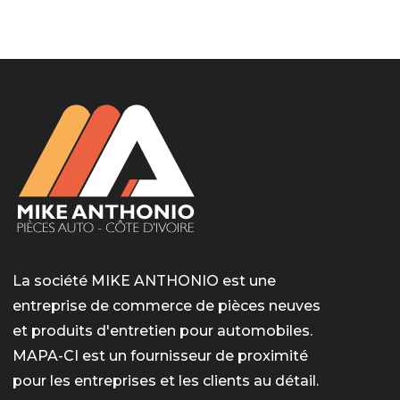
LotoMart
Бай Лото
escort barcelone
https://intimaties.net/es/category/woman-used-
eros houston
albanianescort
escorte ts paris
мелбет вход
мелбет вход
valor bet India
casino vox
Quickwin kod promocyjny
alvynn
alvynn
underwear/woman-used-panties/woman-indian-
used-panties-es/
La société MIKE ANTHONIO est une
entreprise de commerce de pièces neuves
et produits d'entretien pour automobiles.
MAPA-CI est un fournisseur de proximité
pour les entreprises et les clients au détail.