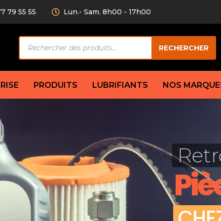
77 79 55 55
Lun.- Sam. 8h00 - 17h00
Recherche
RECHERCHER
de
produits
RISE
PRODUITS
LUBRIFIANTS
NOS MARQUE
Câble de
eurs AV/AR
Bougie
Disque d
ilisatrice
Compresseur
Retr
Garnitu
accouplement
Condenseur
Flexible
Électrovanne
Piè
Huile de
plet
Évaporateur
Mâchoir
Mano
Jeu de p
ère
Thermostat d’eau
C
H
E
cs amortisseur
Sonde de température
e bras