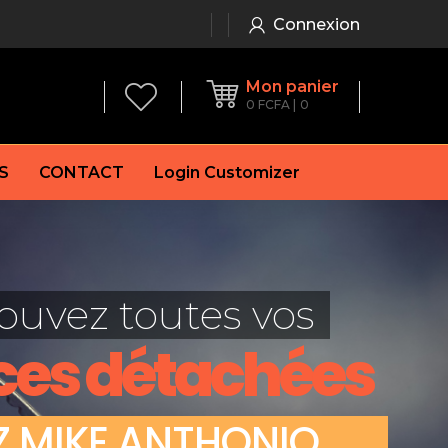
Connexion
Mon panier
0
FCFA
0
S
CONTACT
Login Customizer
 frein à main
Alternateur
e frein
Batterie
ouvez toutes vos
re
Démarreur
 de frein
Feu arrière
ces détachées
 frein
es de frein
laquettes de frein
Z
M
I
K
E
A
N
T
H
O
N
I
O