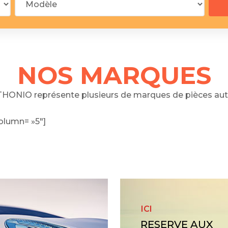
 segments
 soupape
Spi
brayage
stons
NOS MARQUES
hemises
culasse
HONIO représente plusieurs de marques de pièces aut
ur
olumn= »5″]
de joint
 ventilateur
 ventilateur
 eau
 essence
ICI
RESERVE AUX