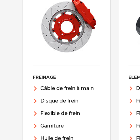
FREINAGE
ÉLÉ
Câble de frein à main
D
Disque de frein
F
Flexible de frein
F
Garniture
F
Huile de frein
F