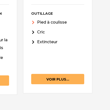
N
OUTILLAGE
Pied à coulisse
Cric
r la
Extincteur
is
de
VOIR PLUS...