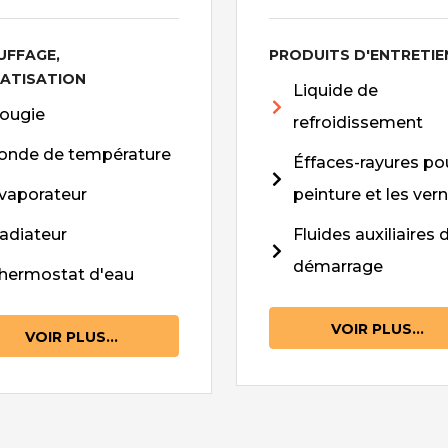
UFFAGE,
PRODUITS D'ENTRETIE
MATISATION
Liquide de
ougie
refroidissement
onde de température
Éffaces-rayures pou
vaporateur
peinture et les vern
adiateur
Fluides auxiliaires 
démarrage
hermostat d'eau
VOIR PLUS...
VOIR PLUS...