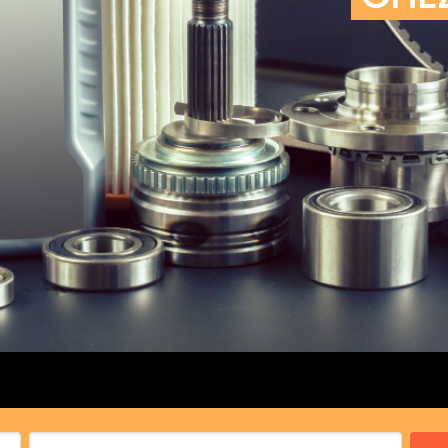
cs de bras
cs de palier
e moteur
amortisseur
s
 Heads
Débitmètre d’aire
Silencie
iners
Filtre à aire
Silencie
notant
Filtre à essence
Butée élastique de sile
r principal
Filtre à huile
Raccord de tuya
bielle
Filtre à gasoil
Raccord de tuya
 fusée
Filtre à gasoil
Tuyau 
rale
Filtre à pollen
Tuyau 
Filtre à pollen
 de bielle
Préfiltre
 de palier
 distribution
de distribution