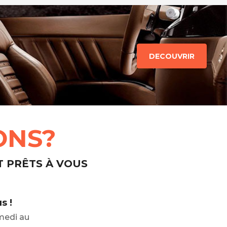
DECOUVRIR
ONS?
T PRÊTS À VOUS
s !
medi au