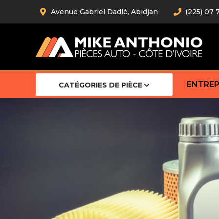
Avenue Gabriel Dadié, Abidjan
(225) 07 
ENTREP
CATÉGORIES DE PIÈCE
Amortiss
Barre stab
Barre d’
Robot
Bras com
Cardan
Crémaill
Silentblo
Rotules d