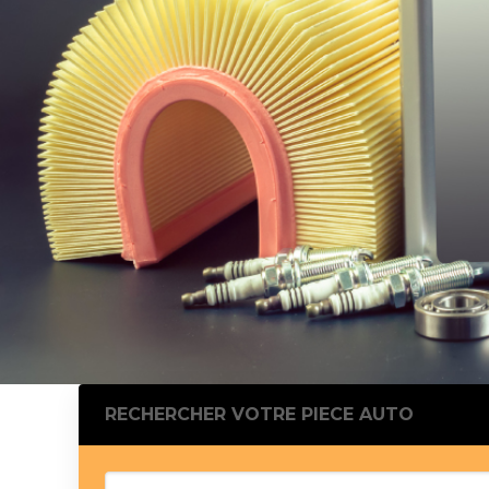
Silentblo
Silentblo
Pattes d
Tampon 
Tambour
Cylinder
Pistons l
Feu clig
Projecteu
Bague de 
Bague de
Calle laté
Culasse
Coussinet
RECHERCHER VOTRE PIECE AUTO
Coussinet
Chaine de
Courroie 
Croisillon