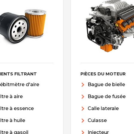
MENTS FILTRANT
PIÈCES DU MOTEUR
ébitmètre d'aire
Bague de bielle
iltre à aire
Bague de fusée
iltre à essence
Calle laterale
iltre à huile
Culasse
iltre à gasoil
Injecteur