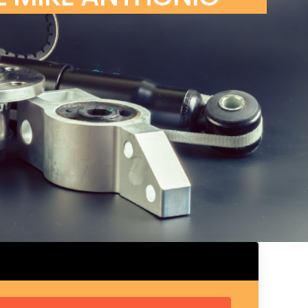
ux arrière
ux central
ncieux
u d’échappement
u d’échappement
d’échappement
d’échappement