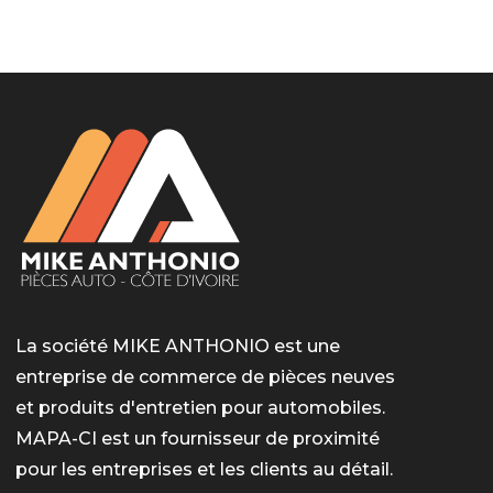
LotoMart
Бай Лото
escort barcelone
https://intimaties.net/es/category/woman-used-
eros houston
albanianescort
escorte ts paris
мелбет вход
мелбет вход
valor bet India
casino vox
Quickwin kod promocyjny
alvynn
alvynn
underwear/woman-used-panties/woman-indian-
used-panties-es/
La société MIKE ANTHONIO est une
entreprise de commerce de pièces neuves
et produits d'entretien pour automobiles.
MAPA-CI est un fournisseur de proximité
pour les entreprises et les clients au détail.