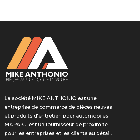
LotoMart
Бай Лото
escort barcelone
https://intimaties.net/es/category/woman-used-
eros houston
albanianescort
escorte ts paris
мелбет вход
мелбет вход
valor bet India
casino vox
Quickwin kod promocyjny
alvynn
alvynn
underwear/woman-used-panties/woman-indian-
used-panties-es/
La société MIKE ANTHONIO est une
entreprise de commerce de pièces neuves
et produits d'entretien pour automobiles.
MAPA-CI est un fournisseur de proximité
pour les entreprises et les clients au détail.