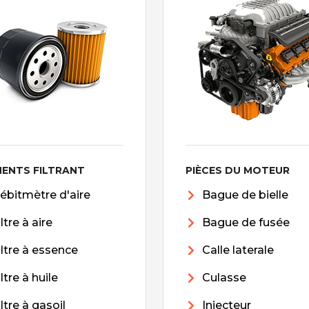
MENTS FILTRANT
PIÈCES DU MOTEUR
ébitmètre d'aire
Bague de bielle
iltre à aire
Bague de fusée
iltre à essence
Calle laterale
iltre à huile
Culasse
iltre à gasoil
Injecteur