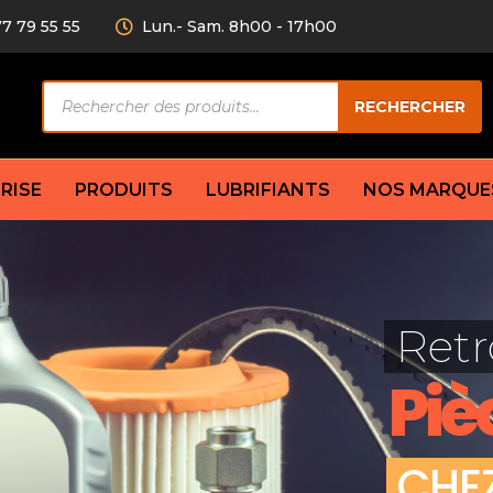
77 79 55 55
Lun.- Sam. 8h00 - 17h00
Recherche
RECHERCHER
de
produits
RISE
PRODUITS
LUBRIFIANTS
NOS MARQUE
Câble de
eurs AV/AR
Bougie
Disque d
ilisatrice
Compresseur
Retr
Garnitu
accouplement
Condenseur
Flexible
Électrovanne
Piè
Huile de
plet
Évaporateur
Mâchoir
Mano
Jeu de p
ère
Thermostat d’eau
C
H
E
cs amortisseur
Sonde de température
e bras