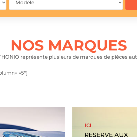
 segments
 soupape
Spi
brayage
stons
NOS MARQUES
hemises
culasse
HONIO représente plusieurs de marques de pièces aut
ur
olumn= »5″]
de joint
 ventilateur
 ventilateur
 eau
 essence
ICI
RESERVE AUX