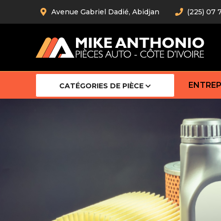
Avenue Gabriel Dadié, Abidjan
(225) 07 
ENTREP
CATÉGORIES DE PIÈCE
Amortiss
Barre stab
Barre d’
Robot
Bras com
Cardan
Crémaill
Silentblo
Rotules d