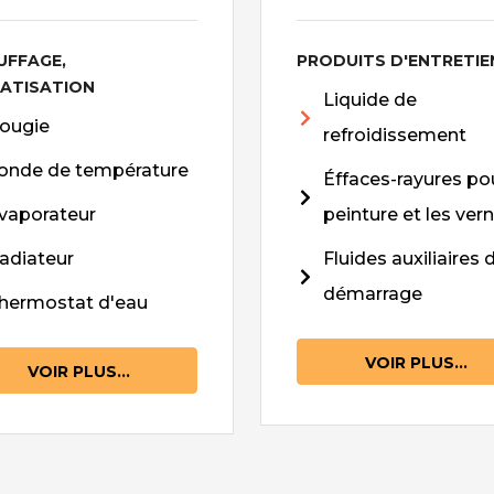
UFFAGE,
PRODUITS D'ENTRETIE
MATISATION
Liquide de
ougie
refroidissement
onde de température
Éffaces-rayures pou
vaporateur
peinture et les vern
adiateur
Fluides auxiliaires 
démarrage
hermostat d'eau
VOIR PLUS...
VOIR PLUS...