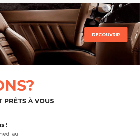
DECOUVRIR
ONS?
T PRÊTS À VOUS
s !
medi au