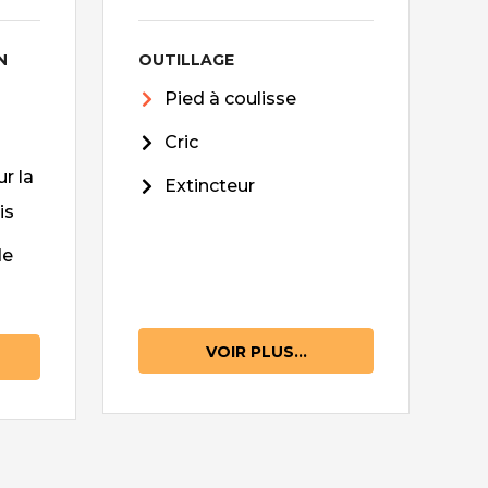
N
OUTILLAGE
Pied à coulisse
Cric
r la
Extincteur
is
de
VOIR PLUS...