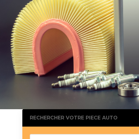
Silentblo
Silentblo
Pattes d
Tampon 
Tambour
Cylinder
Pistons l
Feu clig
Projecteu
Bague de 
Bague de
Calle laté
Culasse
Coussinet
RECHERCHER VOTRE PIECE AUTO
Coussinet
Chaine de
Courroie 
Croisillon