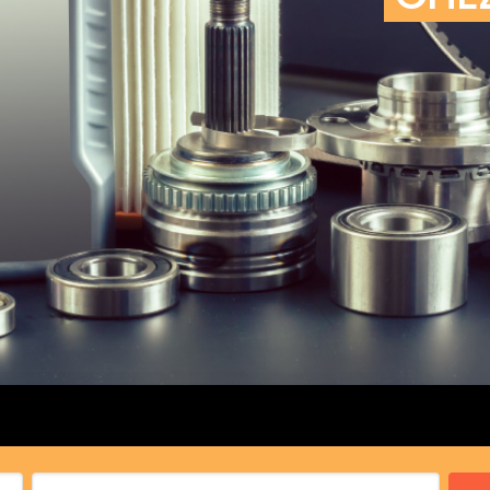
cs de bras
cs de palier
e moteur
amortisseur
s
 Heads
Débitmètre d’aire
Silencie
iners
Filtre à aire
Silencie
notant
Filtre à essence
Butée élastique de sile
r principal
Filtre à huile
Raccord de tuya
bielle
Filtre à gasoil
Raccord de tuya
 fusée
Filtre à gasoil
Tuyau 
rale
Filtre à pollen
Tuyau 
Filtre à pollen
 de bielle
Préfiltre
 de palier
 distribution
de distribution