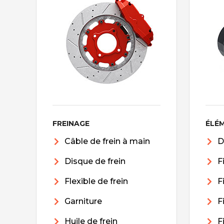
FREINAGE
ÉLÉ
Câble de frein à main
D
Disque de frein
F
Flexible de frein
F
Garniture
F
Huile de frein
F