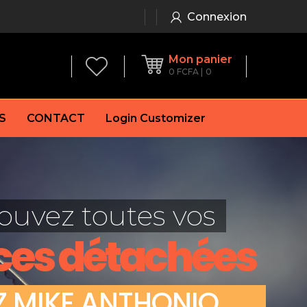
Connexion
Mon panier
0
FCFA
0
S
CONTACT
Login Customizer
 frein à main
Alternateur
e frein
Batterie
ouvez toutes vos
re
Démarreur
 de frein
Feu arrière
ces détachées
 frein
es de frein
laquettes de frein
Z
M
I
K
E
A
N
T
H
O
N
I
O