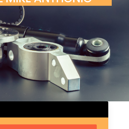
ux arrière
ux central
ncieux
u d’échappement
u d’échappement
d’échappement
d’échappement