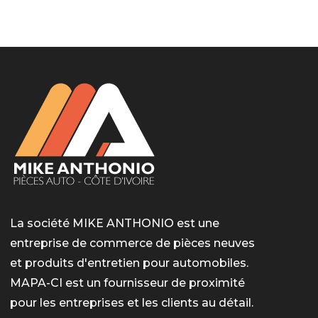
LotoMart
Бай Лото
escort barcelone
https://intimaties.net/es/category/woman-used-
eros houston
albanianescort
escorte ts paris
мелбет вход
мелбет вход
valor bet India
casino vox
Quickwin kod promocyjny
alvynn
alvynn
underwear/woman-used-panties/woman-indian-
used-panties-es/
La société MIKE ANTHONIO est une
entreprise de commerce de pièces neuves
et produits d'entretien pour automobiles.
MAPA-CI est un fournisseur de proximité
pour les entreprises et les clients au détail.