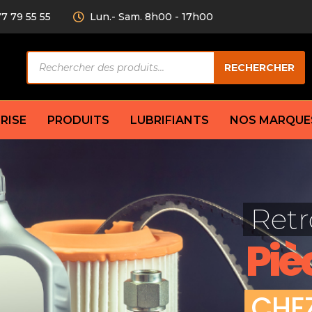
77 79 55 55
Lun.- Sam. 8h00 - 17h00
Recherche
RECHERCHER
de
produits
RISE
PRODUITS
LUBRIFIANTS
NOS MARQUE
Câble de
eurs AV/AR
Bougie
Disque d
ilisatrice
Compresseur
Retr
Garnitu
accouplement
Condenseur
Flexible
Électrovanne
Piè
Huile de
plet
Évaporateur
Mâchoir
Mano
Jeu de p
ère
Thermostat d’eau
C
H
E
cs amortisseur
Sonde de température
e bras