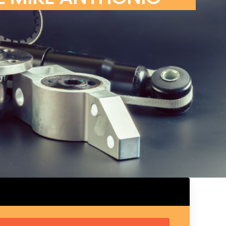
ux arrière
ux central
ncieux
u d’échappement
u d’échappement
d’échappement
d’échappement