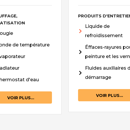
UFFAGE,
PRODUITS D'ENTRETIE
MATISATION
Liquide de
ougie
refroidissement
onde de température
Éffaces-rayures pou
vaporateur
peinture et les vern
adiateur
Fluides auxiliaires 
démarrage
hermostat d'eau
VOIR PLUS...
VOIR PLUS...