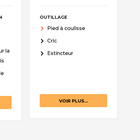
N
OUTILLAGE
Pied à coulisse
Cric
r la
Extincteur
is
de
VOIR PLUS...