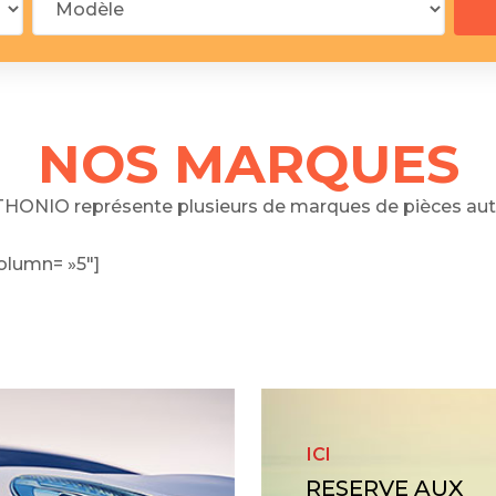
 segments
 soupape
Spi
brayage
stons
NOS MARQUES
hemises
culasse
HONIO représente plusieurs de marques de pièces aut
ur
olumn= »5″]
de joint
 ventilateur
 ventilateur
 eau
 essence
ICI
RESERVE AUX