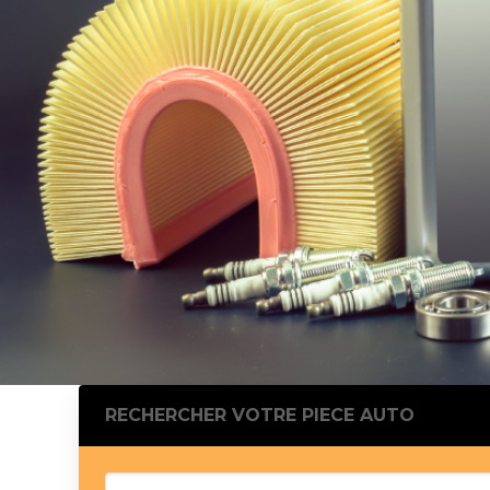
Silentblo
Silentblo
Pattes d
Tampon 
Tambour
Cylinder
Pistons l
Feu clig
Projecteu
Bague de 
Bague de
Calle laté
Culasse
Coussinet
RECHERCHER VOTRE PIECE AUTO
Coussinet
Chaine de
Courroie 
Croisillon