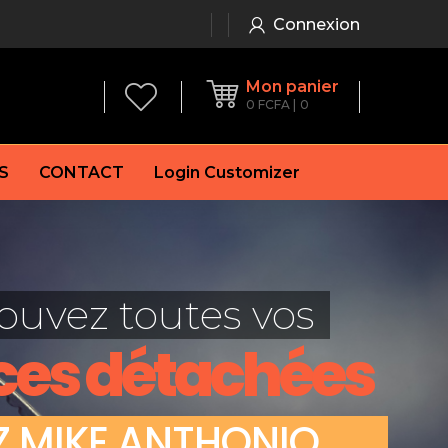
Connexion
Mon panier
0
FCFA
0
S
CONTACT
Login Customizer
 frein à main
Alternateur
e frein
Batterie
ouvez toutes vos
re
Démarreur
 de frein
Feu arrière
ces détachées
 frein
es de frein
laquettes de frein
Z
M
I
K
E
A
N
T
H
O
N
I
O