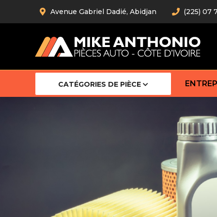
Avenue Gabriel Dadié, Abidjan
(225) 07 
ENTREP
CATÉGORIES DE PIÈCE
Amortiss
Barre stab
Barre d’
Robot
Bras com
Cardan
Crémaill
Silentblo
Rotules d