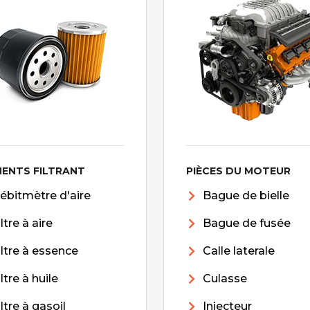
MENTS FILTRANT
PIÈCES DU MOTEUR
ébitmètre d'aire
Bague de bielle
iltre à aire
Bague de fusée
iltre à essence
Calle laterale
iltre à huile
Culasse
iltre à gasoil
Injecteur