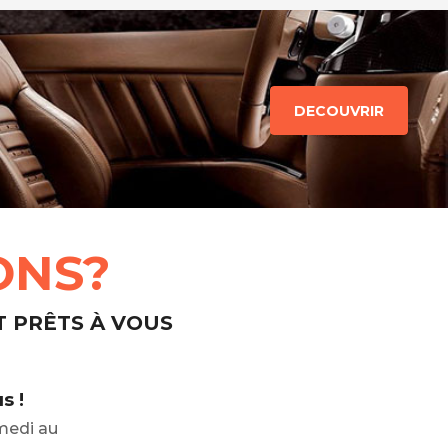
DECOUVRIR
ONS?
T PRÊTS À VOUS
s !
medi au