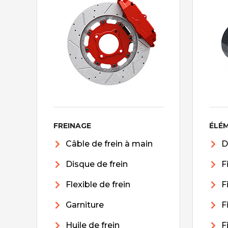
FREINAGE
ÉLÉ
Câble de frein à main
D
Disque de frein
F
Flexible de frein
F
Garniture
F
Huile de frein
F