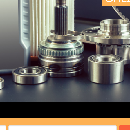
cs de bras
cs de palier
e moteur
amortisseur
s
 Heads
Débitmètre d’aire
Silencie
iners
Filtre à aire
Silencie
notant
Filtre à essence
Butée élastique de sile
r principal
Filtre à huile
Raccord de tuya
bielle
Filtre à gasoil
Raccord de tuya
 fusée
Filtre à gasoil
Tuyau 
rale
Filtre à pollen
Tuyau 
Filtre à pollen
 de bielle
Préfiltre
 de palier
 distribution
de distribution