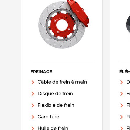
FREINAGE
ÉLÉ
Câble de frein à main
D
Disque de frein
F
Flexible de frein
F
Garniture
F
Huile de frein
F