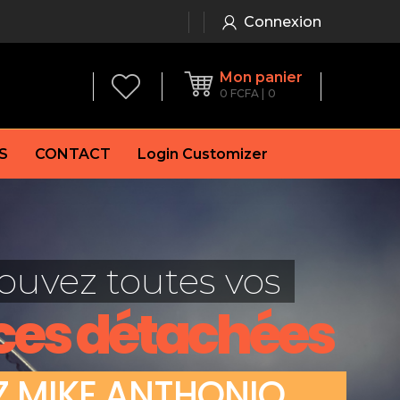
Connexion
Mon panier
0
FCFA
0
S
CONTACT
Login Customizer
 frein à main
Alternateur
e frein
Batterie
ouvez toutes vos
re
Démarreur
 de frein
Feu arrière
ces détachées
 frein
es de frein
laquettes de frein
Z
M
I
K
E
A
N
T
H
O
N
I
O