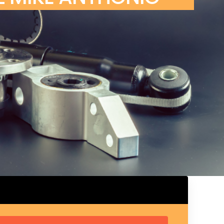
ux arrière
ux central
ncieux
u d’échappement
u d’échappement
d’échappement
d’échappement