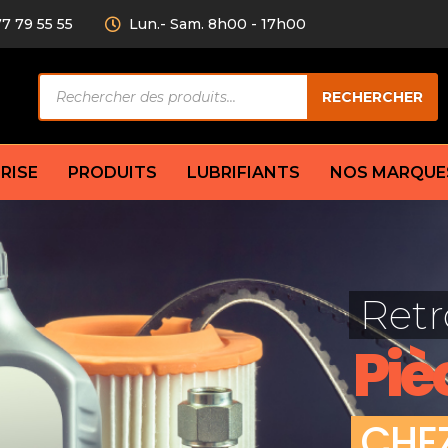
77 79 55 55
Lun.- Sam. 8h00 - 17h00
Recherche
RECHERCHER
de
produits
RISE
PRODUITS
LUBRIFIANTS
NOS MARQUE
Câble de
eurs AV/AR
Bougie
Disque d
ilisatrice
Compresseur
Retr
Garnitu
accouplement
Condenseur
Flexible
Électrovanne
Piè
Huile de
plet
Évaporateur
Mâchoir
Mano
Jeu de p
ère
Thermostat d’eau
C
H
E
cs amortisseur
Sonde de température
e bras