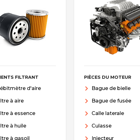
MENTS FILTRANT
PIÈCES DU MOTEUR
ébitmètre d'aire
Bague de bielle
iltre à aire
Bague de fusée
iltre à essence
Calle laterale
iltre à huile
Culasse
iltre à gasoil
Injecteur