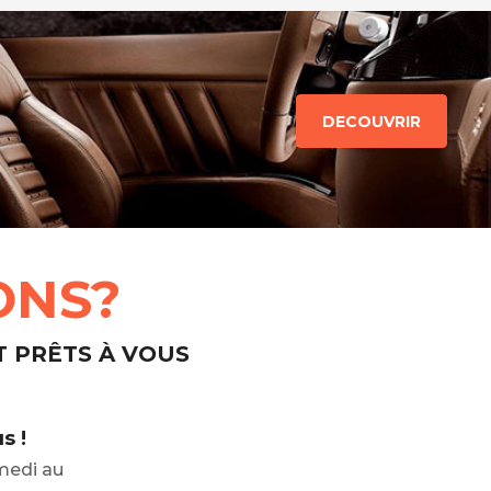
DECOUVRIR
ONS?
T PRÊTS À VOUS
s !
medi au