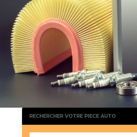
Silentblo
Silentblo
Pattes d
Tampon 
Tambour
Cylinder
Pistons l
Feu clig
Projecteu
Bague de 
Bague de
Calle laté
Culasse
Coussinet
RECHERCHER VOTRE PIECE AUTO
Coussinet
Chaine de
Courroie 
Croisillon