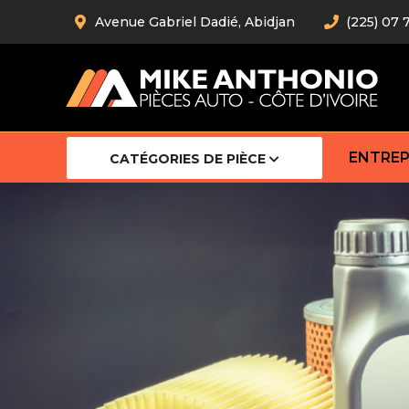
Avenue Gabriel Dadié, Abidjan
(225) 07 
ENTREP
CATÉGORIES DE PIÈCE
Amortiss
Barre stab
Barre d’
Robot
Bras com
Cardan
Crémaill
Silentblo
Rotules d