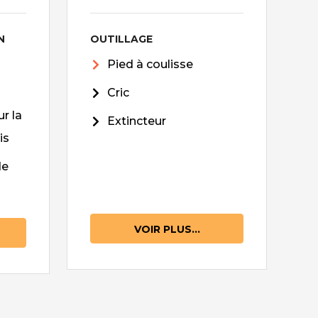
N
OUTILLAGE
Pied à coulisse
Cric
r la
Extincteur
is
de
VOIR PLUS...