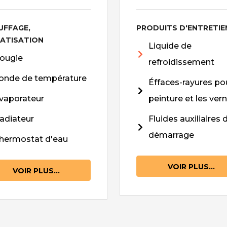
UFFAGE,
PRODUITS D'ENTRETIE
MATISATION
Liquide de
ougie
refroidissement
onde de température
Éffaces-rayures pou
vaporateur
peinture et les vern
adiateur
Fluides auxiliaires 
démarrage
hermostat d'eau
VOIR PLUS...
VOIR PLUS...