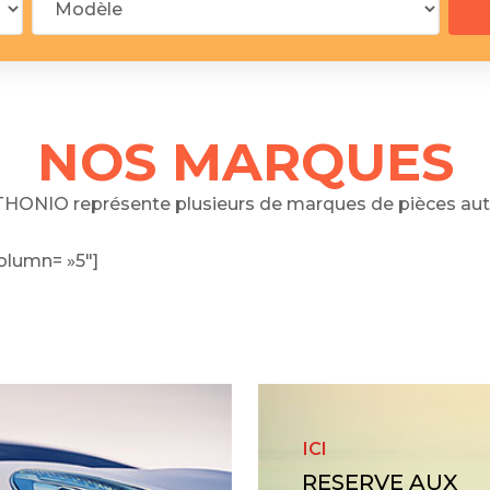
 segments
 soupape
Spi
brayage
stons
NOS MARQUES
hemises
culasse
HONIO représente plusieurs de marques de pièces aut
ur
olumn= »5″]
de joint
 ventilateur
 ventilateur
 eau
 essence
ICI
RESERVE AUX