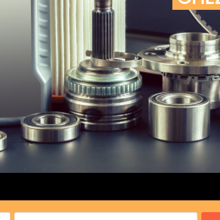
cs de bras
cs de palier
e moteur
amortisseur
s
 Heads
Débitmètre d’aire
Silencie
iners
Filtre à aire
Silencie
notant
Filtre à essence
Butée élastique de sile
r principal
Filtre à huile
Raccord de tuya
bielle
Filtre à gasoil
Raccord de tuya
 fusée
Filtre à gasoil
Tuyau 
rale
Filtre à pollen
Tuyau 
Filtre à pollen
 de bielle
Préfiltre
 de palier
 distribution
de distribution