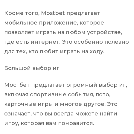
Кроме того, Mostbet предлагает
мобильное приложение, которое
позволяет играть на любом устройстве,
где есть интернет. Это особенно полезно
для тех, кто любит играть на ходу.
Большой выбор иг
Мостбет предлагает огромный выбор иг,
включая спортивные события, лото,
карточные игры и многое другое. Это
означает, что вы всегда можете найти
игру, которая вам понравится.