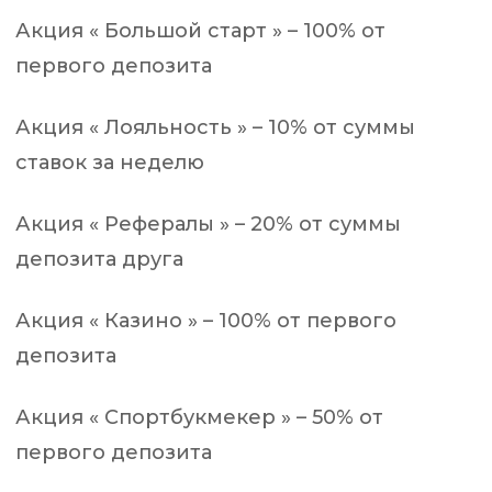
Акция « Большой старт » – 100% от
первого депозита
Акция « Лояльность » – 10% от суммы
ставок за неделю
Акция « Рефералы » – 20% от суммы
депозита друга
Акция « Казино » – 100% от первого
депозита
Акция « Спортбукмекер » – 50% от
первого депозита