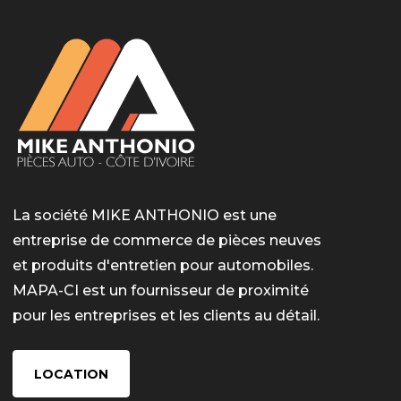
La société MIKE ANTHONIO est une
entreprise de commerce de pièces neuves
et produits d'entretien pour automobiles.
MAPA-CI est un fournisseur de proximité
pour les entreprises et les clients au détail.
LOCATION