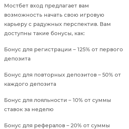
Мостбет вход предлагает вам
возможность начать свою игровую
карьеру с радужных перспектив. Вам
доступны такие бонусы, как:
Бонус для регистрации – 125% от первого
депозита
Бонус для повторных депозитов – 50% от
каждого депозита
Бонус для лояльности – 10% от суммы
ставок за неделю
Бонус для рефералов – 20% от суммы