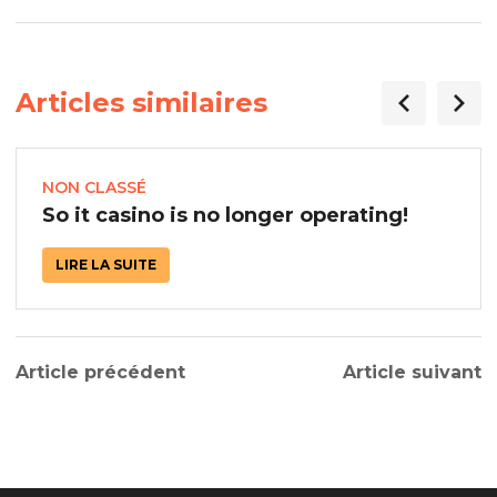
Articles similaires
NON CLASSÉ
So it casino is no longer operating!
LIRE LA SUITE
Article précédent
Article suivant