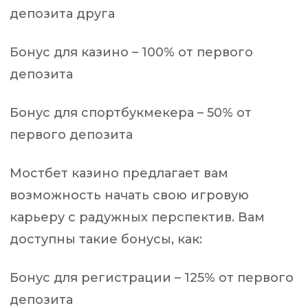
депозита друга
Бонус для казино – 100% от первого
депозита
Бонус для спортбукмекера – 50% от
первого депозита
Мостбет казино предлагает вам
возможность начать свою игровую
карьеру с радужных перспектив. Вам
доступны такие бонусы, как:
Бонус для регистрации – 125% от первого
депозита