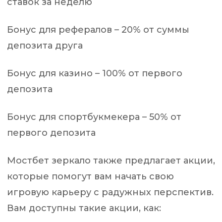
ставок за неделю
Бонус для рефералов – 20% от суммы
депозита друга
Бонус для казино – 100% от первого
депозита
Бонус для спортбукмекера – 50% от
первого депозита
Мостбет зеркало также предлагает акции,
которые помогут вам начать свою
игровую карьеру с радужных перспектив.
Вам доступны такие акции, как: