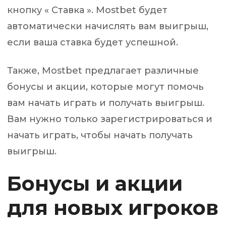
кнопку « Ставка ». Mostbet будет
автоматически начислять вам выигрыш,
если ваша ставка будет успешной.
Также, Mostbet предлагает различные
бонусы и акции, которые могут помочь
вам начать играть и получать выигрыш.
Вам нужно только зарегистрироваться и
начать играть, чтобы начать получать
выигрыш.
Бонусы и акции
для новых игроков