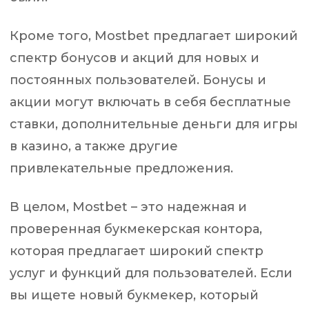
Кроме того, Mostbet предлагает широкий
спектр бонусов и акций для новых и
постоянных пользователей. Бонусы и
акции могут включать в себя бесплатные
ставки, дополнительные деньги для игры
в казино, а также другие
привлекательные предложения.
В целом, Mostbet – это надежная и
проверенная букмекерская контора,
которая предлагает широкий спектр
услуг и функций для пользователей. Если
вы ищете новый букмекер, который