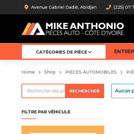
Avenue Gabriel Dadié, Abidjan
(225) 07 
ENTREP
CATÉGORIES DE PIÈCE
Home
Shop
PIÈCES AUTOMOBILES
PI
Amortiss
Recherche
Barre stab
Aucun p
RECHERCHER
Barre d’
de
Robot
produits
Bras com
FILTRE PAR VÉHICULE
Cardan
Crémaill
Silentblo
Rotules d