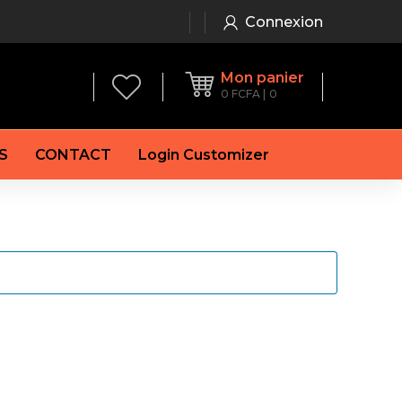
Connexion
Mon panier
0
FCFA
0
S
CONTACT
Login Customizer
 frein à main
Alternateur
e frein
Batterie
re
Démarreur
 de frein
Feu arrière
 frein
es de frein
laquettes de frein