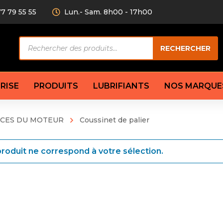
77 79 55 55
Lun.- Sam. 8h00 - 17h00
Recherche
RECHERCHER
de
produits
RISE
PRODUITS
LUBRIFIANTS
NOS MARQUE
ÈCES DU MOTEUR
Coussinet de palier
Câble de
eurs AV/AR
Bougie
Disque d
ilisatrice
Compresseur
roduit ne correspond à votre sélection.
Garnitu
accouplement
Condenseur
Flexible
Électrovanne
Huile de
plet
Évaporateur
Mâchoir
Mano
Jeu de p
ère
Thermostat d’eau
cs amortisseur
Sonde de température
e bras