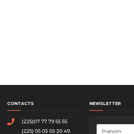
cs de bras
cs de palier
e moteur
amortisseur
s
 Heads
Débitmètre d’aire
Silencie
iners
Filtre à aire
Silencie
notant
Filtre à essence
Butée élastique de sile
r principal
Filtre à huile
Raccord de tuya
bielle
Filtre à gasoil
Raccord de tuya
 fusée
Filtre à gasoil
Tuyau 
rale
Filtre à pollen
Tuyau 
Filtre à pollen
CONTACTS
NEWSLETTER
 de bielle
Préfiltre
 de palier
(225)07 77 79 55 55
 distribution
de distribution
(225) 05 05 05 20 49