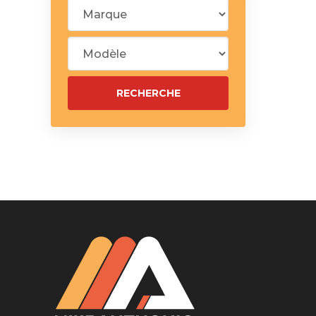
Silentblo
Silentblo
Pattes d
Tampon 
Tambour
Cylinder
Pistons l
Feu clig
Projecteu
Bague de 
Bague de
Calle laté
Culasse
Coussinet
Coussinet
Chaine de
Courroie 
Croisillon