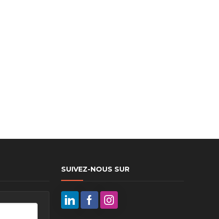
ux arrière
ux central
ncieux
u d’échappement
u d’échappement
d’échappement
d’échappement
SUIVEZ-NOUS SUR