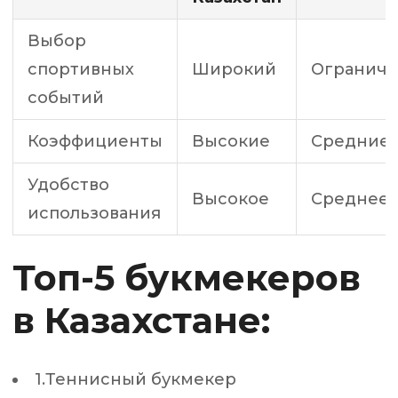
Выбор
спортивных
Широкий
Огранич
событий
Коэффициенты
Высокие
Средние
Удобство
Высокое
Среднее
использования
Топ-5 букмекеров
в Казахстане:
1.Теннисный букмекер