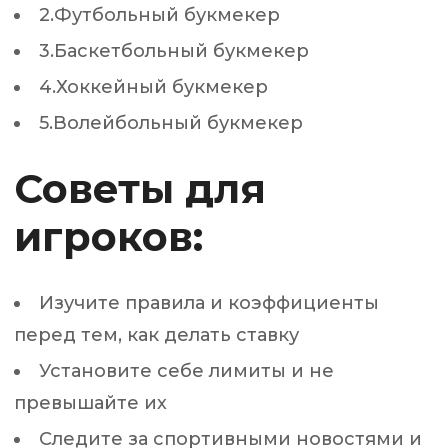
2.Футбольный букмекер
3.Баскетбольный букмекер
4.Хоккейный букмекер
5.Волейбольный букмекер
Советы для
игроков:
Изучите правила и коэффициенты
перед тем, как делать ставку
Установите себе лимиты и не
превышайте их
Следите за спортивными новостями и