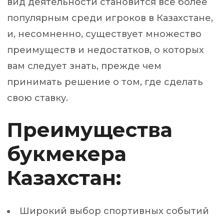
вид деятельности становится все более
популярным среди игроков в Казахстане,
и, несомненно, существует множество
преимуществ и недостатков, о которых
вам следует знать, прежде чем
принимать решение о том, где сделать
свою ставку.
Преимущества
букмекера
Казахстан:
Широкий выбор спортивных событий