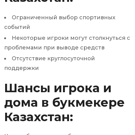
Ограниченный выбор спортивных
событий
Некоторые игроки могут столкнуться с
проблемами при выводе средств
Отсутствие круглосуточной
поддержки
Шансы игрока и
дома в букмекере
Казахстан: