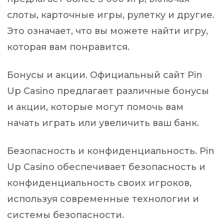
слоты, карточные игры, рулетку и другие.
Это означает, что вы можете найти игру,
которая вам понравится.
Бонусы и акции. Официальный сайт Pin
Up Casino предлагает различные бонусы
и акции, которые могут помочь вам
начать играть или увеличить ваш банк.
Безопасность и конфиденциальность. Pin
Up Casino обеспечивает безопасность и
конфиденциальность своих игроков,
используя современные технологии и
системы безопасности.