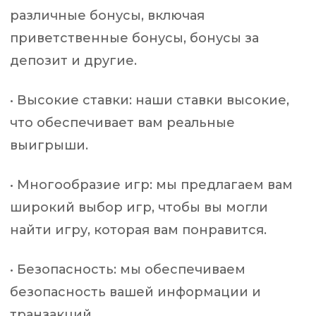
различные бонусы, включая
приветственные бонусы, бонусы за
депозит и другие.
• Высокие ставки: наши ставки высокие,
что обеспечивает вам реальные
выигрыши.
• Многообразие игр: мы предлагаем вам
широкий выбор игр, чтобы вы могли
найти игру, которая вам понравится.
• Безопасность: мы обеспечиваем
безопасность вашей информации и
транзакций.