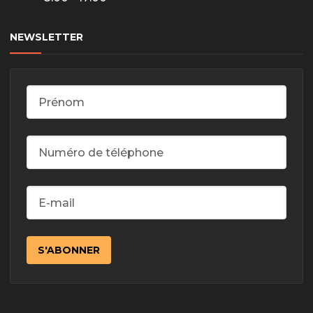
NEWSLETTER