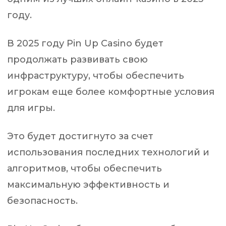
году.
В 2025 году Pin Up Casino будет
продолжать развивать свою
инфраструктуру, чтобы обеспечить
игрокам еще более комфортные условия
для игры.
Это будет достигнуто за счет
использования последних технологий и
алгоритмов, чтобы обеспечить
максимальную эффективность и
безопасность.