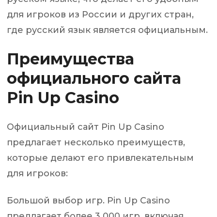
для игроков из России и других стран,
где русский язык является официальным.
Преимущества
официального сайта
Pin Up Casino
Официальный сайт Pin Up Casino
предлагает несколько преимуществ,
которые делают его привлекательным
для игроков:
Большой выбор игр. Pin Up Casino
предлагает более 3 000 игр, включая