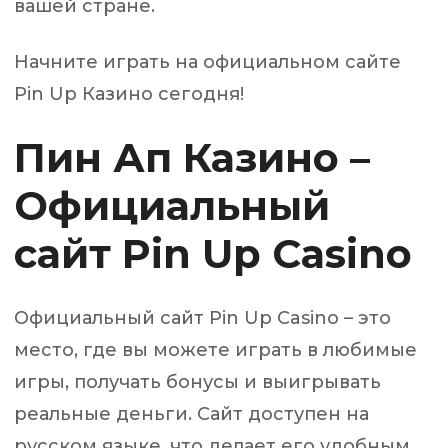
вашей стране.
Начните играть на официальном сайте
Pin Up Казино сегодня!
Пин Ап Казино –
Официальный
сайт Pin Up Casino
Официальный сайт Pin Up Casino – это
место, где вы можете играть в любимые
игры, получать бонусы и выигрывать
реальные деньги. Сайт доступен на
русском языке, что делает его удобным