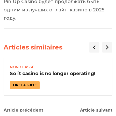
Pin Up Casino будет продолжать быть
одним из лучших онлайн-казино в 2025
году.
Articles similaires
NON CLASSÉ
So it casino is no longer operating!
LIRE LA SUITE
Article précédent
Article suivant