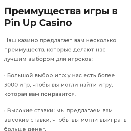
Преимущества игры в
Pin Up Casino
Наш казино предлагает вам несколько
преимуществ, которые делают нас
лучшим выбором для игроков:
• Большой выбор игр: у нас есть более
3000 игр, чтобы вы могли найти игру,
которая вам понравится.
• Высокие ставки: мы предлагаем вам
высокие ставки, чтобы вы могли выиграть
больше денег.