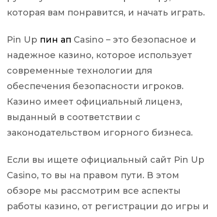
которая вам понравится, и начать играть.
Pin Up
пин ап
Casino – это безопасное и
надежное казино, которое использует
современные технологии для
обеспечения безопасности игроков.
Казино имеет официальный лиценз,
выданный в соответствии с
законодательством игорного бизнеса.
Если вы ищете официальный сайт Pin Up
Casino, то вы на правом пути. В этом
обзоре мы рассмотрим все аспекты
работы казино, от регистрации до игры и