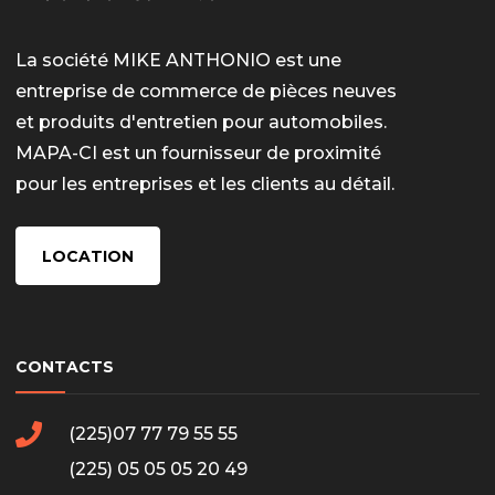
La société MIKE ANTHONIO est une
entreprise de commerce de pièces neuves
et produits d'entretien pour automobiles.
MAPA-CI est un fournisseur de proximité
pour les entreprises et les clients au détail.
LOCATION
CONTACTS
(225)07 77 79 55 55
(225) 05 05 05 20 49