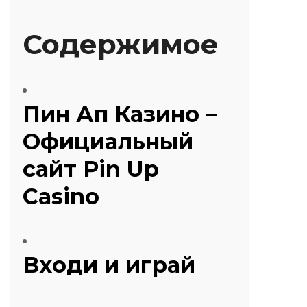
Содержимое
Пин Ап Казино –
Официальный
сайт Pin Up
Casino
Входи и играй