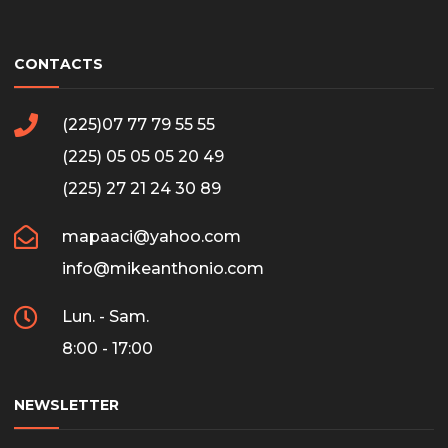
CONTACTS
(225)07 77 79 55 55
(225) 05 05 05 20 49
(225) 27 21 24 30 89
mapaaci@yahoo.com
info@mikeanthonio.com
Lun. - Sam.
8:00 - 17:00
NEWSLETTER