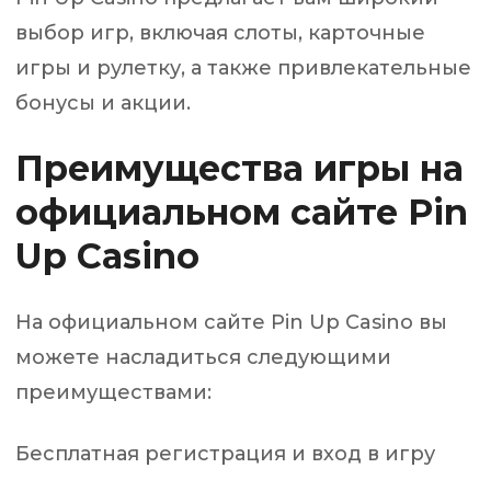
выбор игр, включая слоты, карточные
игры и рулетку, а также привлекательные
бонусы и акции.
Преимущества игры на
официальном сайте Pin
Up Casino
На официальном сайте Pin Up Casino вы
можете насладиться следующими
преимуществами:
Бесплатная регистрация и вход в игру