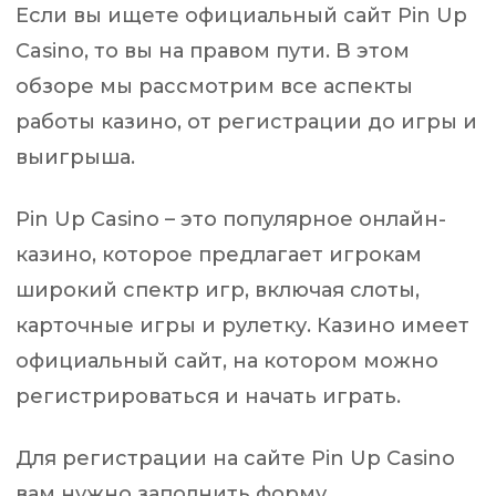
Если вы ищете официальный сайт Pin Up
Casino, то вы на правом пути. В этом
обзоре мы рассмотрим все аспекты
работы казино, от регистрации до игры и
выигрыша.
Pin Up Casino – это популярное онлайн-
казино, которое предлагает игрокам
широкий спектр игр, включая слоты,
карточные игры и рулетку. Казино имеет
официальный сайт, на котором можно
регистрироваться и начать играть.
Для регистрации на сайте Pin Up Casino
вам нужно заполнить форму