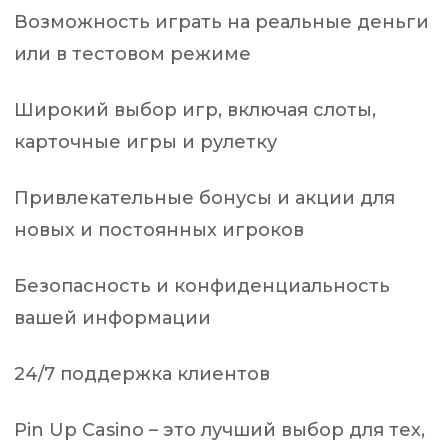
Возможность играть на реальные деньги
или в тестовом режиме
Широкий выбор игр, включая слоты,
карточные игры и рулетку
Привлекательные бонусы и акции для
новых и постоянных игроков
Безопасность и конфиденциальность
вашей информации
24/7 поддержка клиентов
Pin Up Casino – это лучший выбор для тех,