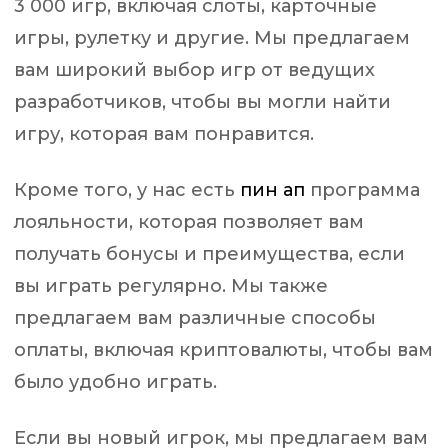
3 000 игр, включая слоты, карточные
игры, рулетку и другие. Мы предлагаем
вам широкий выбор игр от ведущих
разработчиков, чтобы вы могли найти
игру, которая вам понравится.
Кроме того, у нас есть
пин ап
программа
лояльности, которая позволяет вам
получать бонусы и преимущества, если
вы играть регулярно. Мы также
предлагаем вам различные способы
оплаты, включая криптовалюты, чтобы вам
было удобно играть.
Если вы новый игрок, мы предлагаем вам