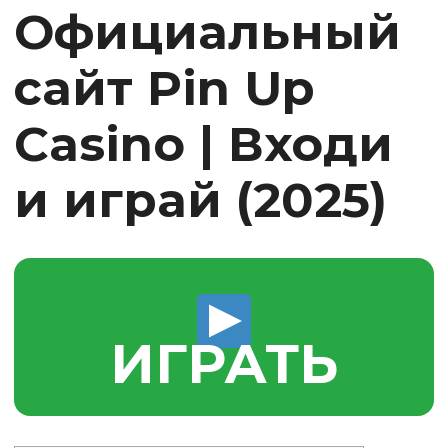
Официальный
сайт Pin Up
Casino | Входи
и играй (2025)
ИГРАТЬ