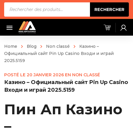
Recherche
RECHERCHER
de
produits
Home
Blog
Non classé
Казино –
Официальный сайт Pin Up Casino Входи и играй
2025.5159
POSTÉ LE
20 JANVIER 2026
EN
NON CLASSÉ
Казино – Официальный сайт Pin Up Casino
Входи и играй 2025.5159
Пин Ап Казино
–