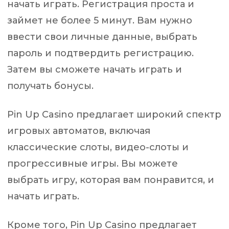
начать играть. Регистрация проста и
займет не более 5 минут. Вам нужно
ввести свои личные данные, выбрать
пароль и подтвердить регистрацию.
Затем вы сможете начать играть и
получать бонусы.
Pin Up Casino предлагает широкий спектр
игровых автоматов, включая
классические слоты, видео-слоты и
прогрессивные игры. Вы можете
выбрать игру, которая вам понравится, и
начать играть.
Кроме того, Pin Up Casino предлагает