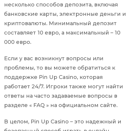
несколько способов депозита, включая
банковские карты, электронные деньги и
криптовалюты. Минимальный депозит
составляет 10 евро, а максимальный – 10
000 евро.
Если у вас возникнут вопросы или
проблемы, то вы можете обратиться к
поддержке Pin Up Casino, которая
работает 24/7. Игроки также могут найти
ответы на часто задаваемые вопросы в
разделе « FAQ » на официальном сайте.
В целом, Pin Up Casino – это надежный и