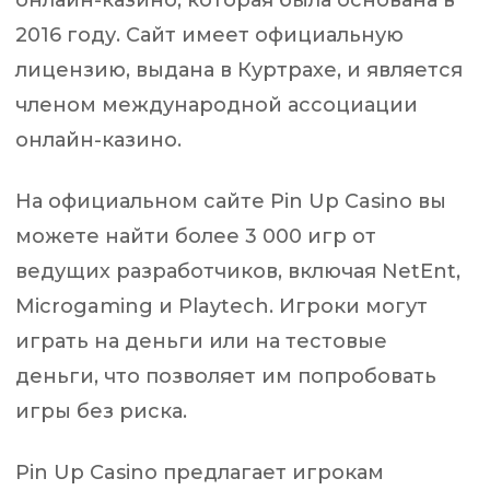
онлайн-казино, которая была основана в
2016 году. Сайт имеет официальную
лицензию, выдана в Куртрахе, и является
членом международной ассоциации
онлайн-казино.
На официальном сайте Pin Up Casino вы
можете найти более 3 000 игр от
ведущих разработчиков, включая NetEnt,
Microgaming и Playtech. Игроки могут
играть на деньги или на тестовые
деньги, что позволяет им попробовать
игры без риска.
Pin Up Casino предлагает игрокам