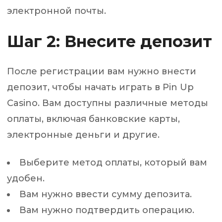
электронной почты.
Шаг 2: Внесите депозит
После регистрации вам нужно внести
депозит, чтобы начать играть в Pin Up
Casino. Вам доступны различные методы
оплаты, включая банковские карты,
электронные деньги и другие.
Выберите метод оплаты, который вам
удобен.
Вам нужно ввести сумму депозита.
Вам нужно подтвердить операцию.