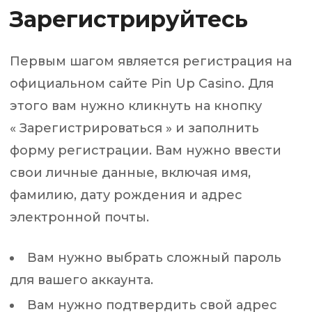
Зарегистрируйтесь
Первым шагом является регистрация на
официальном сайте Pin Up Casino. Для
этого вам нужно кликнуть на кнопку
« Зарегистрироваться » и заполнить
форму регистрации. Вам нужно ввести
свои личные данные, включая имя,
фамилию, дату рождения и адрес
электронной почты.
Вам нужно выбрать сложный пароль
для вашего аккаунта.
Вам нужно подтвердить свой адрес