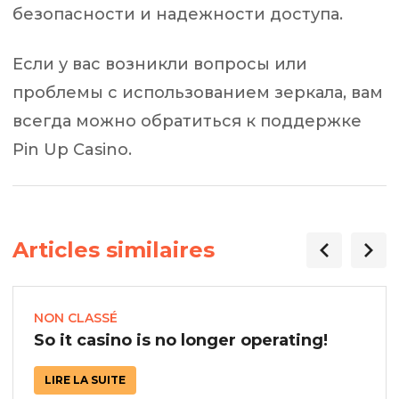
безопасности и надежности доступа.
Если у вас возникли вопросы или
проблемы с использованием зеркала, вам
всегда можно обратиться к поддержке
Pin Up Casino.
Articles similaires
NON CLASSÉ
So it casino is no longer operating!
LIRE LA SUITE