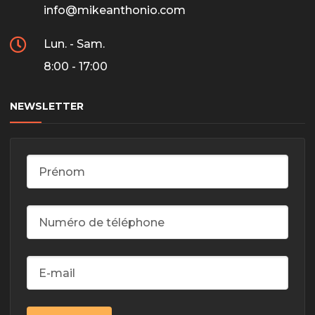
info@mikeanthonio.com
Lun. - Sam.
8:00 - 17:00
NEWSLETTER