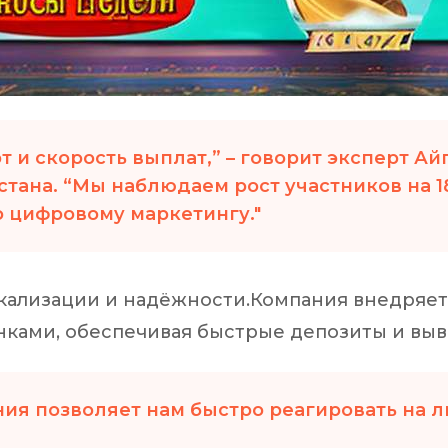
т и скорость выплат,” – говорит эксперт А
стана.
“Мы наблюдаем рост участников на 18
о цифровому маркетингу.
окализации и надёжности.Компания внедря
анками, обеспечивая быстрые депозиты и выв
ия позволяет нам быстро реагировать на л