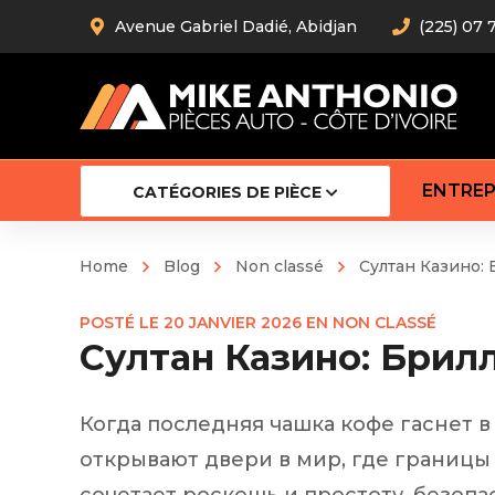
Avenue Gabriel Dadié, Abidjan
(225) 07 
ENTREP
CATÉGORIES DE PIÈCE
Home
Blog
Non classé
Султан Казино:
Amortiss
POSTÉ LE
20 JANVIER 2026
EN
NON CLASSÉ
Barre stab
Султан Казино: Брил
Barre d’
Robot
Bras com
Когда последняя чашка кофе гаснет в
Cardan
Crémaill
открывают двери в мир, где границы 
Silentblo
Rotules d