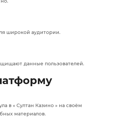
но.
для широкой аудитории.
ащищают данные пользователей.
латформу
ла в « Султан Казино » на своём
ебных материалов.