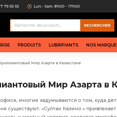
77 79 55 55
Lun.- Sam. 8h00 - 17h00
Recherche
RECHERCHER
de
produits
RISE
PRODUITS
LUBRIFIANTS
NOS MARQUE
 Бриллиантовый Мир Азарта в Казахстане
Câble de
eurs AV/AR
Bougie
Disque d
ilisatrice
Compresseur
Garnitu
лиантовый Мир Азарта в 
accouplement
Condenseur
Flexible
Électrovanne
Huile de
plet
Évaporateur
Mâchoir
 офисе, многие задумываются о том, куда д
Mano
Jeu de p
ère
Thermostat d’eau
не существуют. »Султан Казино » привлекает 
cs amortisseur
Sonde de température
e bras