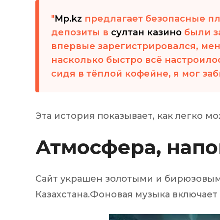
Injecteur
Mp.kz
предлагает безопасные пл
Joint de
депозиты в
султан казино
были з
Joint de
Joint de 
впервые зарегистрировался, мен
Kit d’em
насколько быстро всё настроилос
Jeu de pi
сидя в тёплой кофейне, я мог заб
Jeu de c
Joint de 
Tendeur
Roulette
Ventilate
Эта история показывает, как легко 
Pochette 
Poulie de
Атмосфера, нап
Poulie de
Pompe à
Pompe à
Сайт украшен золотыми и бирюзовым
Казахстана.Фоновая музыка включае