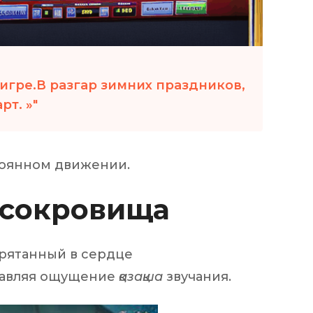
 игре.В разгар зимних праздников,
рт. »
стоянном движении.
 сокровища
прятанный в сердце
обавляя ощущение
қазақша
звучания.