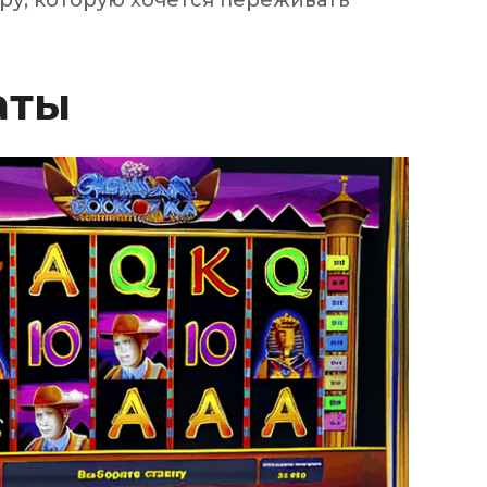
еру, которую хочется переживать
аты
ux arrière
ux central
ncieux
u d’échappement
u d’échappement
d’échappement
d’échappement