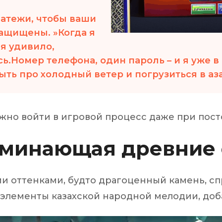
атежи, чтобы ваши
 segments
ащищены. »Когда я
 soupape
Spi
я удивило,
brayage
ь.Номер телефона, один пароль – и я уже в
stons
ыть про холодный ветер и погрузиться в аза
hemises
culasse
ur
можно войти в игровой процесс даже при по
de joint
 ventilateur
оминающая древние
 ventilateur
 eau
 essence
и оттенками, будто драгоценный камень, с
т элементы казахской народной мелодии, д