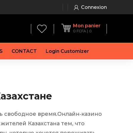
Connexion
Mon panier
0
FCFA
0
S
CONTACT
Login Customizer
 frein à main
Alternateur
e frein
Batterie
re
Démarreur
Казахстане
 de frein
Feu arrière
 frein
es de frein
еть свободное время.Онлайн‑казино
laquettes de frein
жителей Казахстана тем, что