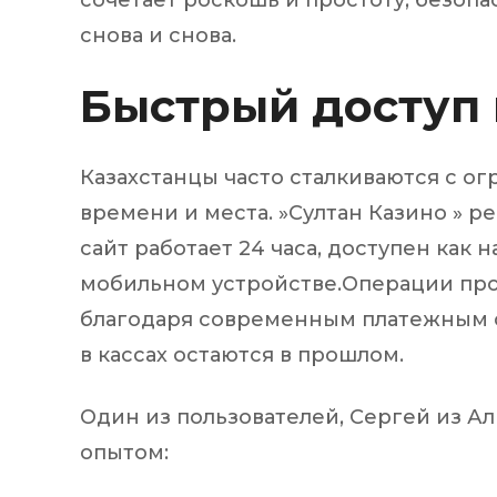
сочетает роскошь и простоту, безопа
Silentblo
снова и снова.
Silentblo
Pattes d
Быстрый доступ
Tampon 
Tambour
Казахстанцы часто сталкиваются с о
времени и места. »Султан Казино » р
Cylinder
Pistons l
сайт работает 24 часа, доступен как н
Feu clig
мобильном устройстве.Операции пр
Projecteu
Bague de 
благодаря современным платежным с
Bague de
в кассах остаются в прошлом.
Calle laté
Culasse
Coussinet
Один из пользователей, Сергей из А
Coussinet
опытом:
Chaine de
Courroie 
Croisillon