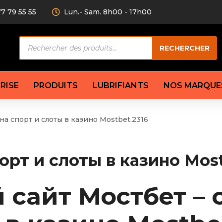
77 79 55 55
Lun.- Sam. 8h00 - 17h00
Recherche
RECHERCHER
de
produits
RISE
PRODUITS
LUBRIFIANTS
NOS MARQUE
на спорт и слоты в казино Mostbet.2316
Câble de
eurs AV/AR
Bougie
Disque d
ilisatrice
Compresseur
Garnitu
орт и слоты в казино Most
accouplement
Condenseur
Flexible
Électrovanne
Huile de
plet
Évaporateur
Mâchoir
сайт Мостбет – 
Mano
Jeu de p
ère
Thermostat d’eau
cs amortisseur
Sonde de température
e bras