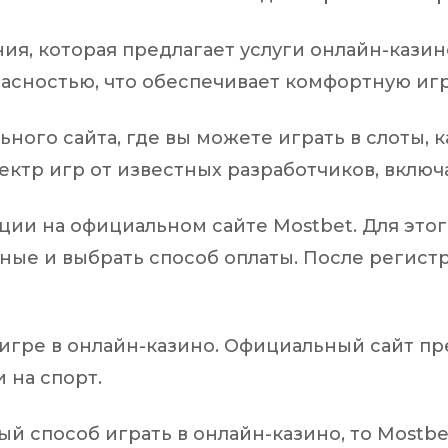
ия, которая предлагает услуги онлайн-казин
асностью, что обеспечивает комфортную игр
ьного сайта, где вы можете играть в слоты, 
ктр игр от известных разработчиков, включа
ации на официальном сайте Mostbet. Для это
ные и выбрать способ оплаты. После регист
й игре в онлайн-казино. Официальный сайт 
и на спорт.
й способ играть в онлайн-казино, то Mostbe