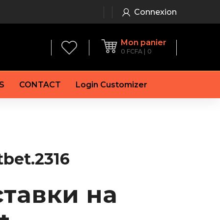
Connexion
Mon panier
0
FCFA
0
S
CONTACT
Login Customizer
 frein à main
Alternateur
e frein
Batterie
re
Démarreur
bet.2316
 de frein
Feu arrière
 frein
es de frein
ставки на
laquettes de frein