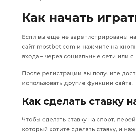
Как начать игра
Если вы еще не зарегистрированы на
сайт mostbet.com и нажмите на кнопк
входа – через социальные сети или 
После регистрации вы получите досту
использовать другие функции сайта.
Как сделать ставку н
Чтобы сделать ставку на спорт, перей
который хотите сделать ставку, и наж