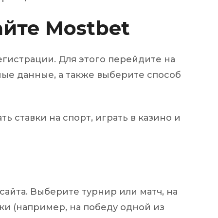
айте Mostbet
егистрации. Для этого перейдите на
ные данные, а также выберите способ
ь ставки на спорт, играть в казино и
 сайта. Выберите турнир или матч, на
вки (например, на победу одной из