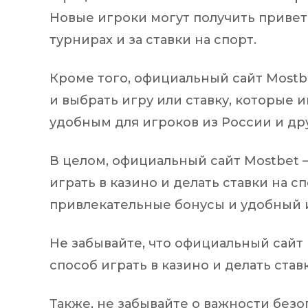
Новые игроки могут получить приветс
турнирах и за ставки на спорт.
Кроме того, официальный сайт Mostb
и выбрать игру или ставку, которые 
удобным для игроков из России и дру
В целом, официальный сайт Mostbet 
играть в казино и делать ставки на с
привлекательные бонусы и удобный 
Не забывайте, что официальный сайт
способ играть в казино и делать став
Также, не забывайте о важности без