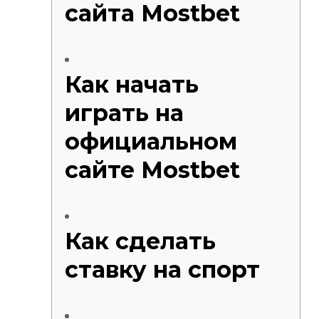
сайта Mostbet
Injecteur
Joint de
Joint de
Joint de 
Kit d’em
Как начать
Jeu de pi
играть на
Jeu de c
Joint de 
официальном
Tendeur
Roulette
сайте Mostbet
Ventilate
Pochette 
Poulie de
Poulie de
Pompe à
Как сделать
Pompe à
ставку на спорт