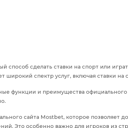
 способ сделать ставки на спорт или играть 
 широкий спектр услуг, включая ставки на с
ные функции и преимущества официального с
о.
льного сайта Mostbet, которое позволяет до
ий. Это особенно важно для игроков из стра