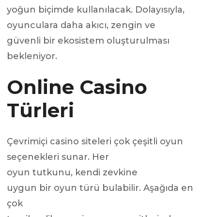
yoğun biçimde kullanılacak. Dolayısıyla,
oyunculara daha akıcı, zengin ve
güvenli bir ekosistem oluşturulması
bekleniyor.
Online Casino
Türleri
Çevrimiçi casino siteleri çok çeşitli oyun
seçenekleri sunar. Her
oyun tutkunu, kendi zevkine
uygun bir oyun türü bulabilir. Aşağıda en
çok