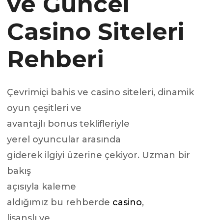
ve Güncel
Casino Siteleri
Rehberi
Çevrimiçi bahis ve casino siteleri, dinamik
oyun çeşitleri ve
avantajlı bonus teklifleriyle
yerel oyuncular arasında
giderek ilgiyi üzerine çekiyor. Uzman bir
bakış
açısıyla kaleme
aldığımız bu rehberde
casino
,
lisanslı ve