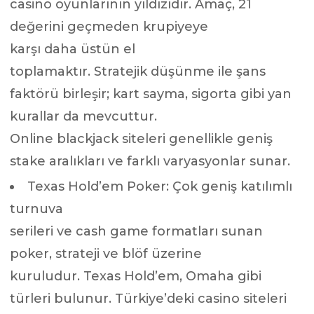
casino oyunlarının yıldızıdır. Amaç, 21
değerini geçmeden krupiyeye
karşı daha üstün el
toplamaktır. Stratejik düşünme ile şans
faktörü birleşir; kart sayma, sigorta gibi yan
kurallar da mevcuttur.
Online blackjack siteleri genellikle geniş
stake aralıkları ve farklı varyasyonlar sunar.
Texas Hold’em Poker: Çok geniş katılımlı
turnuva
serileri ve cash game formatları sunan
poker, strateji ve blöf üzerine
kuruludur. Texas Hold’em, Omaha gibi
türleri bulunur. Türkiye’deki casino siteleri