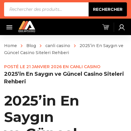
Recherche
RECHERCHER
de
produits
Home
Blog
canli casino
2025’in En Saygın ve
Güncel Casino Siteleri Rehberi
POSTÉ LE
21 JANVIER 2026
EN
CANLI CASINO
2025’in En Saygın ve Güncel Casino Siteleri
Rehberi
2025’in En
Saygın