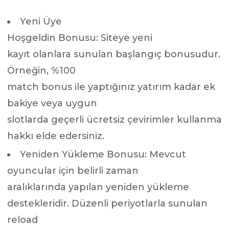
Yeni Üye
Hoşgeldin Bonusu: Siteye yeni
kayıt olanlara sunulan başlangıç bonusudur.
Örneğin, %100
match bonus ile yaptığınız yatırım kadar ek
bakiye veya uygun
slotlarda geçerli ücretsiz çevirimler kullanma
hakkı elde edersiniz.
Yeniden Yükleme Bonusu: Mevcut
oyuncular için belirli zaman
aralıklarında yapılan yeniden yükleme
destekleridir. Düzenli periyotlarla sunulan
reload