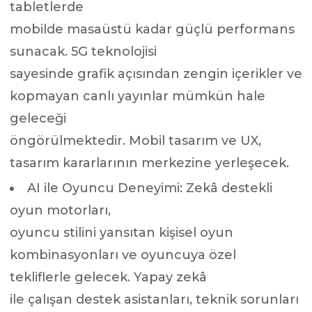
tabletlerde
mobilde masaüstü kadar güçlü performans
sunacak. 5G teknolojisi
sayesinde grafik açısından zengin içerikler ve
kopmayan canlı yayınlar mümkün hale
geleceği
öngörülmektedir. Mobil tasarım ve UX,
tasarım kararlarının merkezine yerleşecek.
AI ile Oyuncu Deneyimi: Zekâ destekli
oyun motorları,
oyuncu stilini yansıtan kişisel oyun
kombinasyonları ve oyuncuya özel
tekliflerle gelecek. Yapay zekâ
ile çalışan destek asistanları, teknik sorunları