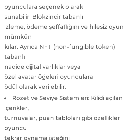
oyunculara seçenek olarak
sunabilir. Blokzincir tabanlı
izleme, ödeme şeffaflığını ve hilesiz oyun
mümkün
kılar. Ayrıca NFT (non-fungible token)
tabanlı
nadide dijital varlıklar veya
özel avatar öğeleri oyunculara
ödül olarak verilebilir.
Rozet ve Seviye Sistemleri: Kilidi açılan
içerikler,
turnuvalar, puan tabloları gibi özellikler
oyuncu
tekrar oynama isteğini