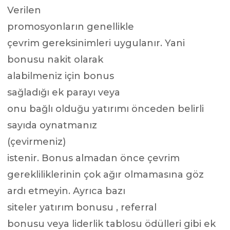
Verilen
promosyonların genellikle
çevrim gereksinimleri uygulanır. Yani
bonusu nakit olarak
alabilmeniz için bonus
sağladığı ek parayı veya
onu bağlı olduğu yatırımı önceden belirli
sayıda oynatmanız
(çevirmeniz)
istenir. Bonus almadan önce çevrim
gerekliliklerinin çok ağır olmamasına göz
ardı etmeyin. Ayrıca bazı
siteler yatırım bonusu , referral
bonusu veya liderlik tablosu ödülleri gibi ek