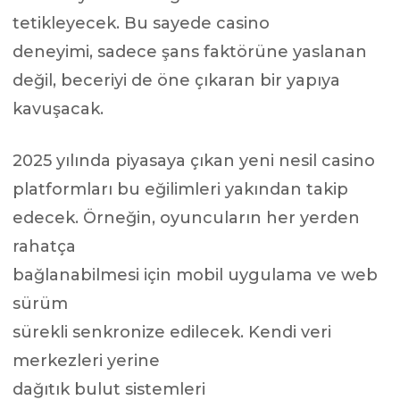
tetikleyecek. Bu sayede casino
deneyimi, sadece şans faktörüne yaslanan
değil, beceriyi de öne çıkaran bir yapıya
kavuşacak.
2025 yılında piyasaya çıkan yeni nesil casino
platformları bu eğilimleri yakından takip
edecek. Örneğin, oyuncuların her yerden
rahatça
bağlanabilmesi için mobil uygulama ve web
sürüm
sürekli senkronize edilecek. Kendi veri
merkezleri yerine
dağıtık bulut sistemleri