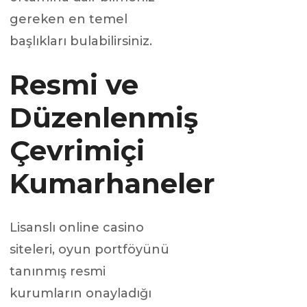
gereken en temel
başlıkları bulabilirsiniz.
Resmi ve
Düzenlenmiş
Çevrimiçi
Kumarhaneler
Lisanslı online casino
siteleri, oyun portföyünü
tanınmış resmi
kurumların onayladığı