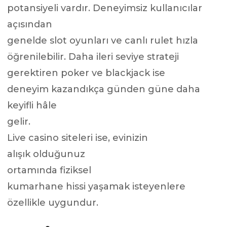
potansiyeli vardır. Deneyimsiz kullanıcılar
açısından
genelde slot oyunları ve canlı rulet hızla
öğrenilebilir. Daha ileri seviye strateji
gerektiren poker ve blackjack ise
deneyim kazandıkça günden güne daha
keyifli hâle
gelir.
Live casino siteleri ise, evinizin
alışık olduğunuz
ortamında fiziksel
kumarhane hissi yaşamak isteyenlere
özellikle uygundur.