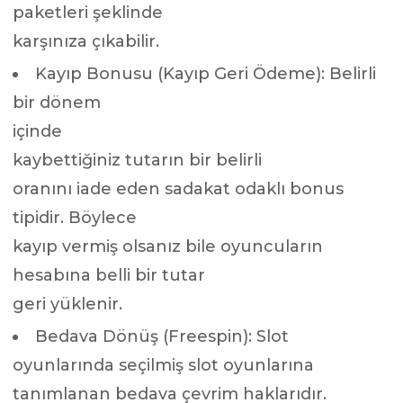
paketleri şeklinde
karşınıza çıkabilir.
Kayıp Bonusu (Kayıp Geri Ödeme): Belirli
bir dönem
içinde
kaybettiğiniz tutarın bir belirli
oranını iade eden sadakat odaklı bonus
tipidir. Böylece
kayıp vermiş olsanız bile oyuncuların
hesabına belli bir tutar
geri yüklenir.
Bedava Dönüş (Freespin): Slot
oyunlarında seçilmiş slot oyunlarına
tanımlanan bedava çevrim haklarıdır.