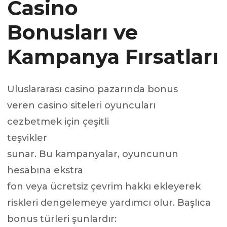
Casino
Bonusları ve
Kampanya Fırsatları
Uluslararası casino pazarında bonus
veren casino siteleri oyuncuları
cezbetmek için çeşitli
teşvikler
sunar. Bu kampanyalar, oyuncunun
hesabına ekstra
fon veya ücretsiz çevrim hakkı ekleyerek
riskleri dengelemeye yardımcı olur. Başlıca
bonus türleri şunlardır: