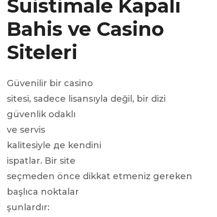
Suistimale Kapalı
Bahis ve Casino
Siteleri
Güvenilir bir casino
sitesi, sadece lisansıyla değil, bir dizi
güvenlik odaklı
ve servis
kalitesiyle де kendini
ispatlar. Bir site
seçmeden önce dikkat etmeniz gereken
başlıca noktalar
şunlardır: