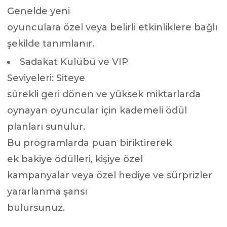
Genelde yeni
oyunculara özel veya belirli etkinliklere bağlı
şekilde tanımlanır.
Sadakat Kulübü ve VIP
Seviyeleri: Siteye
sürekli geri dönen ve yüksek miktarlarda
oynayan oyuncular için kademeli ödül
planları sunulur.
Bu programlarda puan biriktirerek
ek bakiye ödülleri, kişiye özel
kampanyalar veya özel hediye ve sürprizler
yararlanma şansı
bulursunuz.