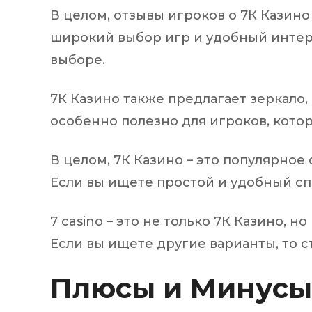
В целом, отзывы игроков о 7К Казино
широкий выбор игр и удобный интерфе
выборе.
7К Казино также предлагает зеркало,
особенно полезно для игроков, котор
В целом, 7К Казино – это популярно
Если вы ищете простой и удобный спо
7 casino – это не только 7К Казино, 
Если вы ищете другие варианты, то с
Плюсы и Минусы