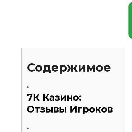
Silentblo
Silentblo
Pattes d
Tampon 
Tambour
Cylinder
Содержимое
Pistons l
Feu clig
Projecteu
Bague de 
Bague de
7К Казино:
Calle laté
Culasse
Отзывы Игроков
Coussinet
Coussinet
Chaine de
Courroie 
Croisillon