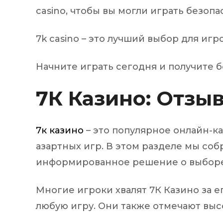
casino, чтобы вы могли играть безоп
7k casino – это лучший выбор для игр
Начните играть сегодня и получите б
7К Казино: Отзы
7к казино
– это популярное онлайн-к
азартных игр. В этом разделе мы соб
информированное решение о выборе
Многие игроки хвалят 7К Казино за е
любую игру. Они также отмечают высо