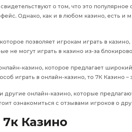
 свидетельствуют о том, что это популярное
йс. Однако, как и в любом казино, есть и 
 которое позволяет игрокам играть в казино,
ые не могут играть в казино из-за блокирово
е онлайн-казино, которое предлагает широки
соб играть в онлайн-казино, то 7К Казино –
но и другие онлайн-казино, которые предлага
тоит ознакомиться с отзывами игроков о дру
 7к Казино