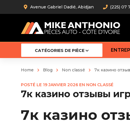
Avenue Gabriel Dadié, Abidjan
(225) 07 
ENTREP
CATÉGORIES DE PIÈCE
Home
Blog
Non classé
7к казино отзы
Amortiss
POSTÉ LE
19 JANVIER 2026
EN
NON CLASSÉ
Barre stab
7к казино отзывы иг
Barre d’
Robot
Bras com
7к казино от
Cardan
Crémaill
Silentblo
Rotules d