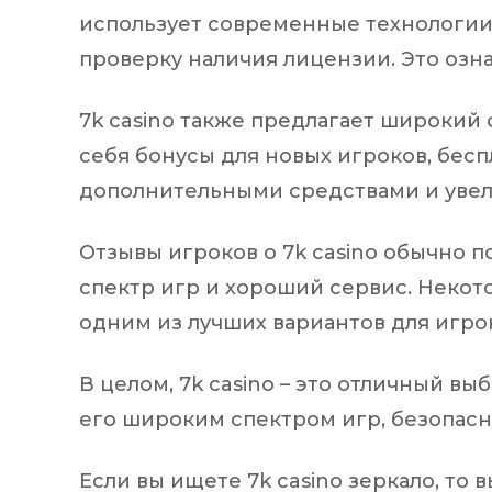
использует современные технологии
проверку наличия лицензии. Это озна
7k casino также предлагает широкий 
себя бонусы для новых игроков, беспл
дополнительными средствами и увел
Отзывы игроков о 7k casino обычно 
спектр игр и хороший сервис. Некот
одним из лучших вариантов для игро
В целом, 7k casino – это отличный в
его широким спектром игр, безопасн
Если вы ищете 7k casino зеркало, то