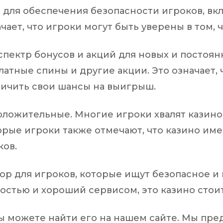
 для обеспечения безопасности игроков, в
чает, что игроки могут быть уверены в том, 
спектр бонусов и акций для новых и постоян
атные спины и другие акции. Это означает, 
ичить свои шансы на выигрыш.
положительные. Многие игроки хвалят казино
орые игроки также отмечают, что казино им
ков.
ыбор для игроков, которые ищут безопасное 
остью и хороший сервисом, это казино стои
 вы можете найти его на нашем сайте. Мы пре