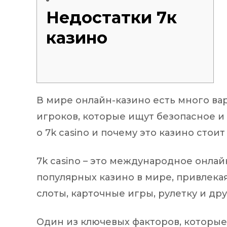
Недостатки 7к
казино
В мире онлайн-казино есть много вари
игроков, которые ищут безопасное и
о 7k casino и почему это казино стои
7k casino – это международное онлайн
популярных казино в мире, привлекая
слоты, карточные игры, рулетку и дру
Один из ключевых факторов, которые 