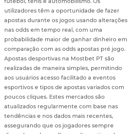
futebol, tênis e automobilismo. Os
utilizadores têm a oportunidade de fazer
apostas durante os jogos usando alterações
nas odds em tempo real, com uma
probabilidade maior de ganhar dinheiro em
comparação com as odds apostas pré jogo.
Apostas desportivas na Mostbet PT são
realizadas de maneira simples, permitindo
aos usuários acesso facilitado a eventos
esportivos e tipos de apostas variados com
poucos cliques. Estes mercados são
atualizados regularmente com base nas
tendências e nos dados mais recentes,
assegurando que os jogadores sempre