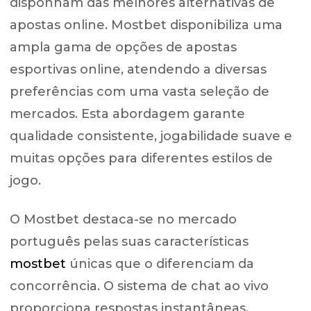
disponham das melhores alternativas de
apostas online. Mostbet disponibiliza uma
ampla gama de opções de apostas
esportivas online, atendendo a diversas
preferências com uma vasta seleção de
mercados. Esta abordagem garante
qualidade consistente, jogabilidade suave e
muitas opções para diferentes estilos de
jogo.
O Mostbet destaca-se no mercado
português pelas suas características
mostbet
únicas que o diferenciam da
concorrência. O sistema de chat ao vivo
proporciona respostas instantâneas,