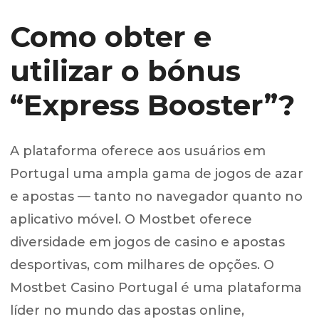
Como obter e
utilizar o bónus
“Express Booster”?
A plataforma oferece aos usuários em
Portugal uma ampla gama de jogos de azar
e apostas — tanto no navegador quanto no
aplicativo móvel. O Mostbet oferece
diversidade em jogos de casino e apostas
desportivas, com milhares de opções. O
Mostbet Casino Portugal é uma plataforma
líder no mundo das apostas online,