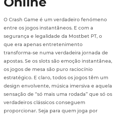
Online
O Crash Game é um verdadeiro fenómeno
entre os jogos instantâneos. E com a
segurança e legalidade da Mostbet PT, o
que era apenas entretenimento
transforma-se numa verdadeira jornada de
apostas. Se os slots são emoção instantânea,
os jogos de mesa são puro raciocínio
estratégico. E claro, todos os jogos têm um
design envolvente, música imersiva e aquela
sensação de “só mais uma rodada” que só os
verdadeiros clássicos conseguem
proporcionar. Seja para quem joga por