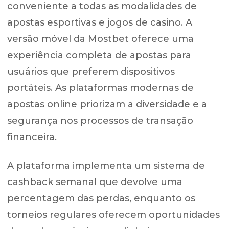
conveniente a todas as modalidades de
apostas esportivas e jogos de casino. A
versão móvel da Mostbet oferece uma
experiência completa de apostas para
usuários que preferem dispositivos
portáteis. As plataformas modernas de
apostas online priorizam a diversidade e a
segurança nos processos de transação
financeira.
A plataforma implementa um sistema de
cashback semanal que devolve uma
percentagem das perdas, enquanto os
torneios regulares oferecem oportunidades