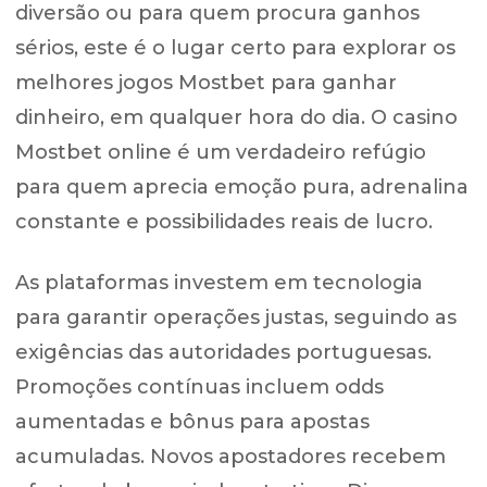
diversão ou para quem procura ganhos
sérios, este é o lugar certo para explorar os
melhores jogos Mostbet para ganhar
dinheiro, em qualquer hora do dia. O casino
Mostbet online é um verdadeiro refúgio
para quem aprecia emoção pura, adrenalina
constante e possibilidades reais de lucro.
As plataformas investem em tecnologia
para garantir operações justas, seguindo as
exigências das autoridades portuguesas.
Promoções contínuas incluem odds
aumentadas e bônus para apostas
acumuladas. Novos apostadores recebem