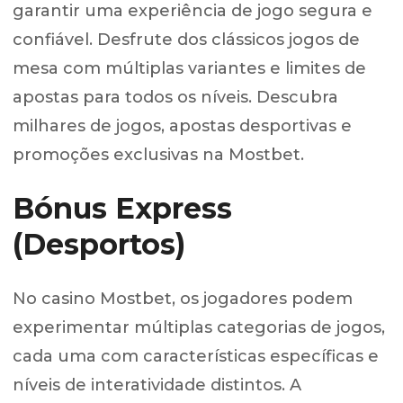
garantir uma experiência de jogo segura e
confiável. Desfrute dos clássicos jogos de
mesa com múltiplas variantes e limites de
apostas para todos os níveis. Descubra
milhares de jogos, apostas desportivas e
promoções exclusivas na Mostbet.
Bónus Express
(Desportos)
No casino Mostbet, os jogadores podem
experimentar múltiplas categorias de jogos,
cada uma com características específicas e
níveis de interatividade distintos. A