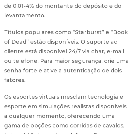
de 0,01-4% do montante do depósito e do
levantamento.
Títulos populares como “Starburst” e “Book
of Dead” estão disponíveis. O suporte ao
cliente está disponível 24/7 via chat, e-mail
ou telefone. Para maior segurança, crie uma
senha forte e ative a autenticação de dois
fatores.
Os esportes virtuais mesclam tecnologia e
esporte em simulações realistas disponíveis
a qualquer momento, oferecendo uma
gama de opções como corridas de cavalos,