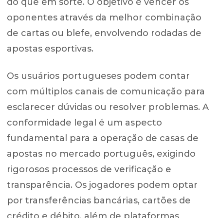
do que em sorte. O objetivo é vencer os
oponentes através da melhor combinação
de cartas ou blefe, envolvendo rodadas de
apostas esportivas.
Os usuários portugueses podem contar
com múltiplos canais de comunicação para
esclarecer dúvidas ou resolver problemas. A
conformidade legal é um aspecto
fundamental para a operação de casas de
apostas no mercado português, exigindo
rigorosos processos de verificação e
transparência. Os jogadores podem optar
por transferências bancárias, cartões de
crédito e débito, além de plataformas