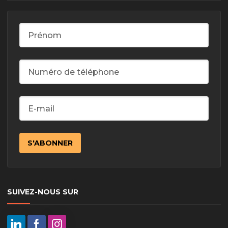
SUIVEZ-NOUS SUR