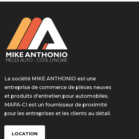
La société MIKE ANTHONIO est une
entreprise de commerce de pièces neuves
et produits d'entretien pour automobiles.
MAPA-CI est un fournisseur de proximité
pour les entreprises et les clients au détail.
LOCATION