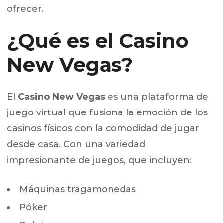
ofrecer.
¿Qué es el Casino
New Vegas?
El
Casino New Vegas
es una plataforma de
juego virtual que fusiona la emoción de los
casinos físicos con la comodidad de jugar
desde casa. Con una variedad
impresionante de juegos, que incluyen:
Máquinas tragamonedas
Póker