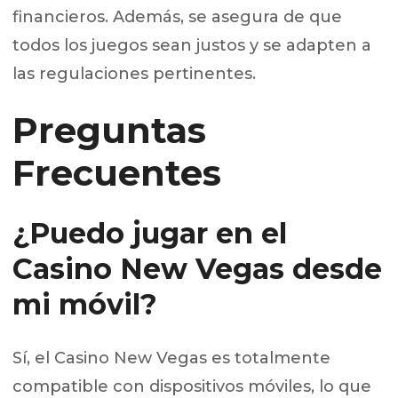
financieros. Además, se asegura de que
todos los juegos sean justos y se adapten a
las regulaciones pertinentes.
Preguntas
Frecuentes
¿Puedo jugar en el
Casino New Vegas desde
mi móvil?
Sí, el Casino New Vegas es totalmente
compatible con dispositivos móviles, lo que