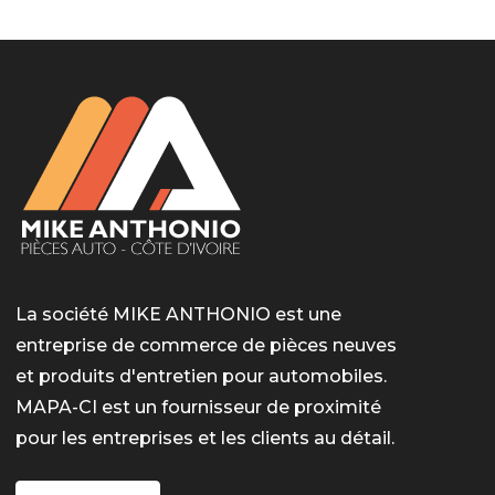
La société MIKE ANTHONIO est une
entreprise de commerce de pièces neuves
et produits d'entretien pour automobiles.
MAPA-CI est un fournisseur de proximité
pour les entreprises et les clients au détail.