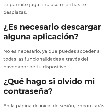
te permite jugar incluso mientras te
desplazas.
¿Es necesario descargar
alguna aplicación?
No es necesario, ya que puedes acceder a
todas las funcionalidades a través del
navegador de tu dispositivo.
¿Qué hago si olvido mi
contraseña?
En la página de inicio de sesión, encontrarás