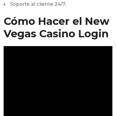
Soporte al cliente 24/7.
Cómo Hacer el New
Vegas Casino Login