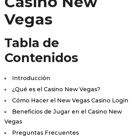
Casino New
Vegas
Tabla de
Contenidos
Introducción
¿Qué es el Casino New Vegas?
Cómo Hacer el New Vegas Casino Login
Beneficios de Jugar en el Casino New
Vegas
Preguntas Frecuentes