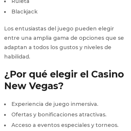
Ruleta
Blackjack
Los entusiastas del juego pueden elegir
entre una amplia gama de opciones que se
adaptan a todos los gustos y niveles de
habilidad.
¿Por qué elegir el Casino
New Vegas?
Experiencia de juego inmersiva.
Ofertas y bonificaciones atractivas.
Acceso a eventos especiales y torneos.