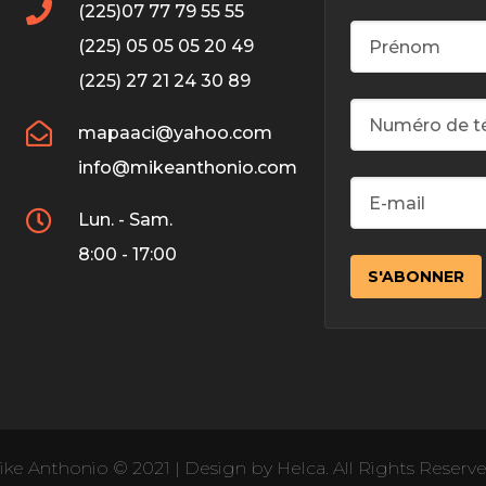
(225)07 77 79 55 55
(225) 05 05 05 20 49
(225) 27 21 24 30 89
mapaaci@yahoo.com
info@mikeanthonio.com
Lun. - Sam.
8:00 - 17:00
ke Anthonio © 2021 | Design by Helca. All Rights Reserve