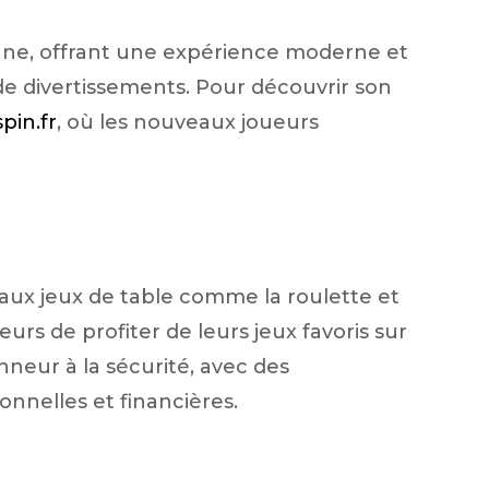
ligne, offrant une expérience moderne et
 de divertissements. Pour découvrir son
pin.fr
, où les nouveaux joueurs
ux arrière
ux central
ncieux
u d’échappement
aux jeux de table comme la roulette et
u d’échappement
eurs de profiter de leurs jeux favoris sur
d’échappement
d’échappement
neur à la sécurité, avec des
nnelles et financières.