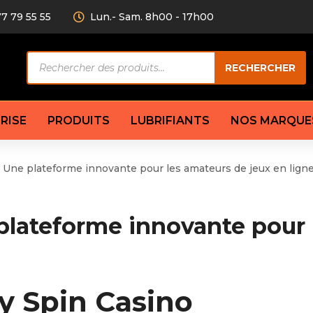
77 79 55 55
Lun.- Sam. 8h00 - 17h00
Recherche
RECHERCHER
de
produits
RISE
PRODUITS
LUBRIFIANTS
NOS MARQUE
 : Une plateforme innovante pour les amateurs de jeux en lign
Câble de
eurs AV/AR
Bougie
Disque d
ilisatrice
Compresseur
Garnitu
 plateforme innovante pour
accouplement
Condenseur
Flexible
Électrovanne
Huile de
plet
Évaporateur
Mâchoir
Mano
Jeu de p
ère
Thermostat d’eau
ly Spin Casino
cs amortisseur
Sonde de température
e bras