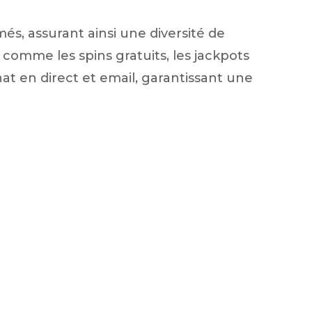
s, assurant ainsi une diversité de
 comme les spins gratuits, les jackpots
chat en direct et email, garantissant une