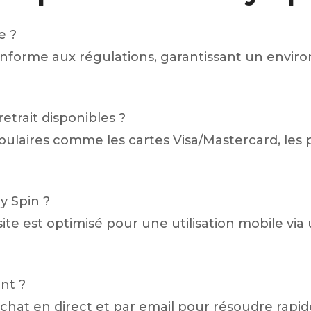
e ?
onforme aux régulations, garantissant un envir
etrait disponibles ?
laires comme les cartes Visa/Mastercard, les por
ly Spin ?
e site est optimisé pour une utilisation mobile v
nt ?
ar chat en direct et par email pour résoudre ra