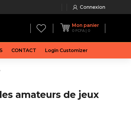
Connexion
Mon panier
0
FCFA
0
S
CONTACT
Login Customizer
e
 frein à main
Alternateur
e frein
Batterie
re
Démarreur
 les amateurs de jeux
 de frein
Feu arrière
 frein
es de frein
laquettes de frein