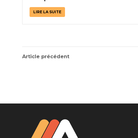
LIRE LA SUITE
Article précédent