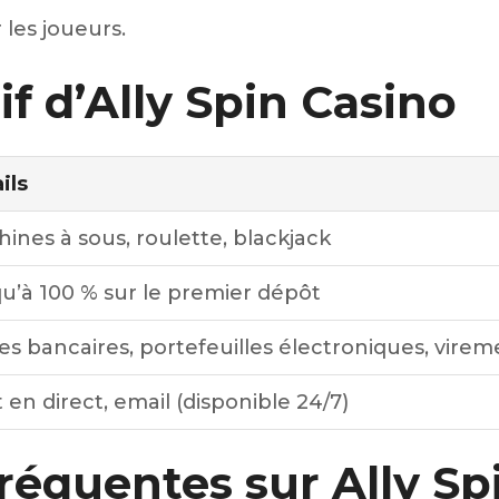
les joueurs.
f d’Ally Spin Casino
ils
ines à sous, roulette, blackjack
u’à 100 % sur le premier dépôt
es bancaires, portefeuilles électroniques, vire
 en direct, email (disponible 24/7)
réquentes sur Ally Sp