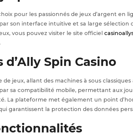
cs de bras
cs de palier
 choix pour les passionnés de jeux d’argent en 
e moteur
ar son interface intuitive et sa large sélection
amortisseur
s
x, vous pouvez visiter le site officiel
casinoallys
.
 d’Ally Spin Casino
 Heads
Débitmètre d’aire
Silencie
iners
Filtre à aire
Silencie
notant
Filtre à essence
Butée élastique de sile
r principal
Filtre à huile
Raccord de tuya
 jeux, allant des machines à sous classiques 
bielle
Filtre à gasoil
Raccord de tuya
i par sa compatibilité mobile, permettant aux jou
 fusée
Filtre à gasoil
Tuyau 
rale
Filtre à pollen
Tuyau 
té. La plateforme met également un point d’hon
Filtre à pollen
 de bielle
Préfiltre
ui garantissent la protection des données perso
 de palier
 distribution
onctionnalités
de distribution