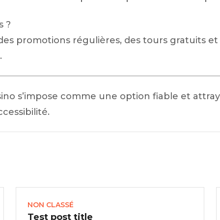
s ?
des promotions régulières, des tours gratuits et
.
sino s’impose comme une option fiable et attra
cessibilité.
NON CLASSÉ
Test post title