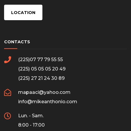
LOCATION
CONTACTS
(225)07 77 79 55 55
(225) 05 05 05 20 49
(225) 27 21 24 30 89
mapaaci@yahoo.com
info@mikeanthonio.com
Lun. - Sam.
8:00 - 17:00