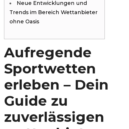
Neue Entwicklungen und
Trends im Bereich Wettanbieter
ohne Oasis
Aufregende
Sportwetten
erleben – Dein
Guide zu
zuverlässigen