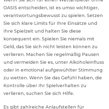
Wenn Sie sich für einen Wettanbieter ohne
OASIS entscheiden, ist es umso wichtiger,
verantwortungsbewusst zu spielen. Setzen
Sie sich klare Limits für Ihre Einsätze und
Ihre Spielzeit und halten Sie diese
konsequent ein. Spielen Sie niemals mit
Geld, das Sie sich nicht leisten können zu
verlieren. Machen Sie regelmäßig Pausen
und vermeiden Sie es, unter Alkoholeinfluss
oder in emotional aufgewühlter Stimmung
zu wetten. Wenn Sie das Gefühl haben, die
Kontrolle über Ihr Spielverhalten zu
verlieren, suchen Sie sich Hilfe.
Es gibt zahlreiche Anlaufstellen für