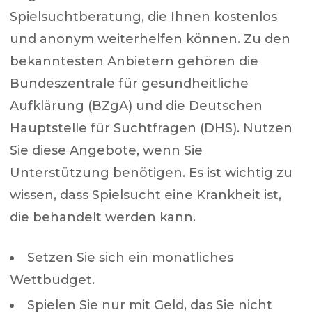
Spielsuchtberatung, die Ihnen kostenlos
und anonym weiterhelfen können. Zu den
bekanntesten Anbietern gehören die
Bundeszentrale für gesundheitliche
Aufklärung (BZgA) und die Deutschen
Hauptstelle für Suchtfragen (DHS). Nutzen
Sie diese Angebote, wenn Sie
Unterstützung benötigen. Es ist wichtig zu
wissen, dass Spielsucht eine Krankheit ist,
die behandelt werden kann.
Setzen Sie sich ein monatliches
Wettbudget.
Spielen Sie nur mit Geld, das Sie nicht