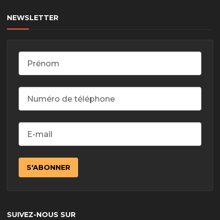
NEWSLETTER
SUIVEZ-NOUS SUR