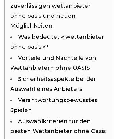
zuverlässigen wettanbieter
ohne oasis und neuen
Möglichkeiten.
Was bedeutet « wettanbieter
ohne oasis »?
Vorteile und Nachteile von
Wettanbietern ohne OASIS
Sicherheitsaspekte bei der
Auswahl eines Anbieters
Verantwortungsbewusstes
Spielen
Auswahlkriterien für den
besten Wettanbieter ohne Oasis