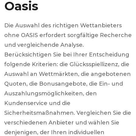
Oasis
Die Auswahl des richtigen Wettanbieters
ohne OASIS erfordert sorgfältige Recherche
und vergleichende Analyse.
Berücksichtigen Sie bei Ihrer Entscheidung
folgende Kriterien: die Glücksspiellizenz, die
Auswahl an Wettmärkten, die angebotenen
Quoten, die Bonusangebote, die Ein- und
Auszahlungsmöglichkeiten, den
Kundenservice und die
Sicherheitsmaßnahmen. Vergleichen Sie die
verschiedenen Anbieter und wählen Sie
denjenigen, der Ihren individuellen