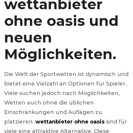
wettanbieter
ohne oasis und
neuen
Möglichkeiten.
Die Welt der Sportwetten ist dynamisch und
bietet eine Vielzahl an Optionen für Spieler.
Viele suchen jedoch nach Möglichkeiten,
Wetten auch ohne die üblichen
Einschränkungen und Auflagen zu
platzieren.
wettanbieter ohne oasis
sind für
viele eine attraktive Alternative. Diese