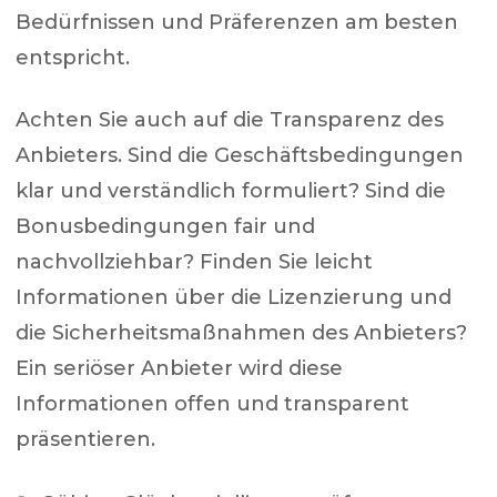
Bedürfnissen und Präferenzen am besten
entspricht.
Achten Sie auch auf die Transparenz des
Anbieters. Sind die Geschäftsbedingungen
klar und verständlich formuliert? Sind die
Bonusbedingungen fair und
nachvollziehbar? Finden Sie leicht
Informationen über die Lizenzierung und
die Sicherheitsmaßnahmen des Anbieters?
Ein seriöser Anbieter wird diese
Informationen offen und transparent
präsentieren.