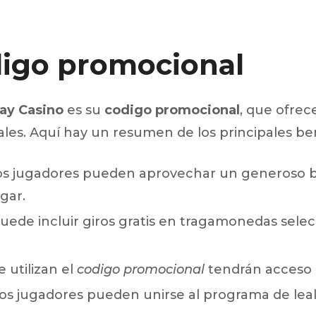
 segments
 soupape
digo promocional
Spi
brayage
stons
hemises
ay Casino
es su
codigo promocional
, que ofrec
culasse
es. Aquí hay un resumen de los principales ben
ur
 los jugadores pueden aprovechar un generoso 
de joint
 ventilateur
gar.
 ventilateur
ede incluir giros gratis en tragamonedas selecc
 eau
 essence
 utilizan el
codigo promocional
tendrán acceso 
 los jugadores pueden unirse al programa de le