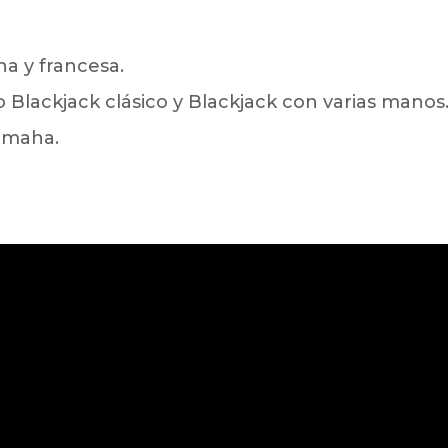
a y francesa.
Blackjack clásico y Blackjack con varias manos
Omaha.