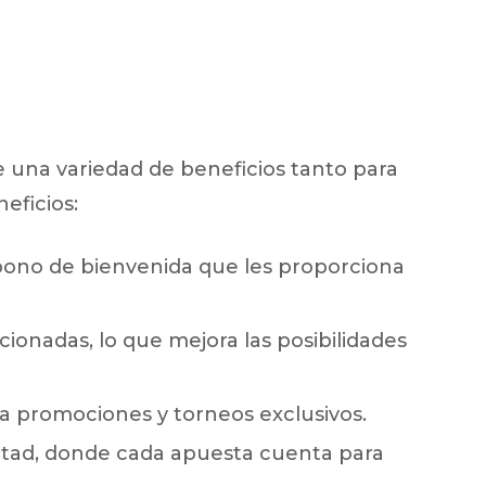
e una variedad de beneficios tanto para
eficios:
bono de bienvenida que les proporciona
ionadas, lo que mejora las posibilidades
a promociones y torneos exclusivos.
altad, donde cada apuesta cuenta para