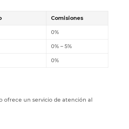
o
Comisiones
0%
0% – 5%
0%
o ofrece un servicio de atención al