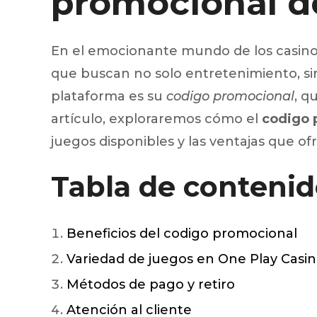
promocional d
Silentblo
Silentblo
Pattes d
En el emocionante mundo de los casino
Tampon 
que buscan no solo entretenimiento, si
Tambour
plataforma es su
codigo promocional
, q
artículo, exploraremos cómo el
codigo 
Cylinder
juegos disponibles y las ventajas que of
Pistons l
Feu clig
Tabla de conteni
Projecteu
Bague de 
Bague de
Calle laté
Beneficios del codigo promocional
Culasse
Variedad de juegos en One Play Casi
Coussinet
Coussinet
Métodos de pago y retiro
Chaine de
Courroie 
Atención al cliente
Croisillon