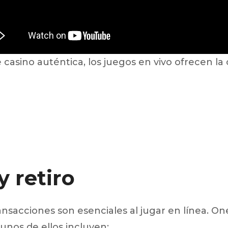
e casino auténtica, los juegos en vivo ofrecen l
 retiro
ansacciones son esenciales al jugar en línea. O
unos de ellos incluyen: