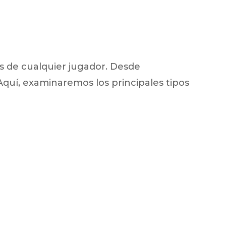
as de cualquier jugador. Desde
Aquí, examinaremos los principales tipos