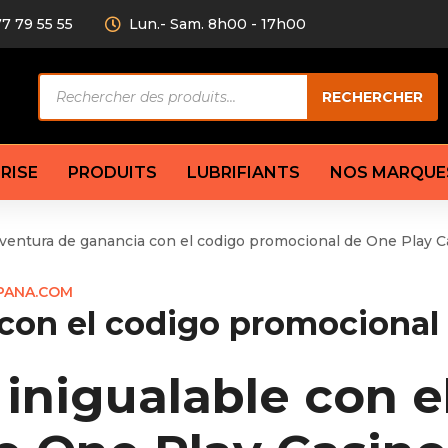
77 79 55 55
Lun.- Sam. 8h00 - 17h00
Recherche
RECHERCHER
de
produits
RISE
PRODUITS
LUBRIFIANTS
NOS MARQUE
ventura de ganancia con el codigo promocional de One Play C
Câble de
eurs AV/AR
Bougie
Disque d
PANA.COM
ilisatrice
Compresseur
Garnitu
con el codigo promocional
accouplement
Condenseur
Flexible
Électrovanne
Huile de
plet
Évaporateur
Mâchoir
 inigualable con e
Mano
Jeu de p
ère
Thermostat d’eau
cs amortisseur
Sonde de température
e bras