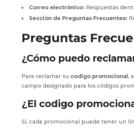
Correo electrónico:
Respuestas dentr
Sección de Preguntas Frecuentes:
Re
Preguntas Frecue
¿Cómo puedo reclamar
Para reclamar su
codigo promocional
, 
campo designado para los códigos prom
¿El codigo promociona
Sí, cada promocional puede tener un límit