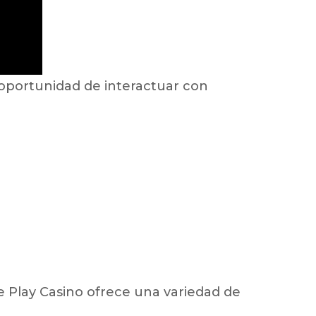
a oportunidad de interactuar con
ne Play Casino ofrece una variedad de