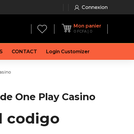
Connexion
Mon panier
0
FCFA
0
S
CONTACT
Login Customizer
asino
 frein à main
Alternateur
e frein
Batterie
re
Démarreur
 de One Play Casino
 de frein
Feu arrière
 frein
es de frein
l codigo
laquettes de frein