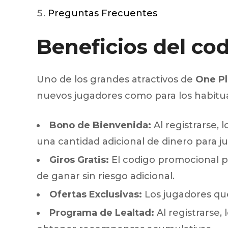
Injecteur
Preguntas Frecuentes
Joint de
Joint de
Beneficios del co
Joint de 
Kit d’em
Jeu de pi
Jeu de c
Uno de los grandes atractivos de
One Pl
Joint de 
nuevos jugadores como para los habitual
Tendeur
Roulette
Ventilate
Bono de Bienvenida:
Al registrarse,
Pochette 
Poulie de
una cantidad adicional de dinero para ju
Poulie de
Giros Gratis:
El codigo promocional pu
Pompe à
Pompe à
de ganar sin riesgo adicional.
Ofertas Exclusivas:
Los jugadores que
Programa de Lealtad:
Al registrarse,