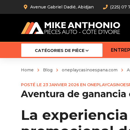
Avenue Gabriel Dadié, Abidjan
(225) 07 
ENTREP
CATÉGORIES DE PIÈCE
Home
Blog
oneplaycasinoespana.com
A
Amortiss
POSTÉ LE
23 JANVIER 2026
EN
ONEPLAYCASINOES
Barre stab
Aventura de ganancia 
Barre d’
Robot
Bras com
La experiencia
Cardan
Crémaill
Silentblo
Rotules d