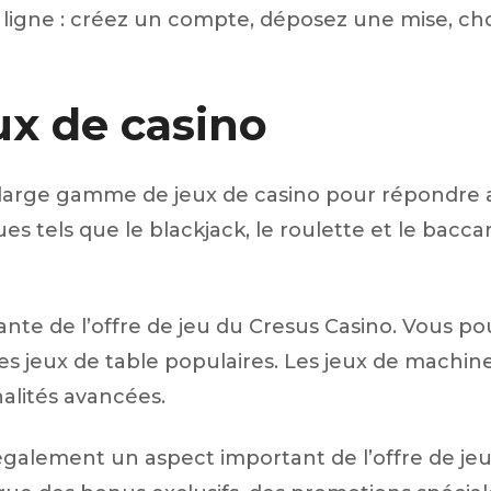
igne : créez un compte, déposez une mise, choi
ux de casino
large gamme de jeux de casino pour répondre a
ues tels que le blackjack, le roulette et le bacc
ante de l’offre de jeu du Cresus Casino. Vous pou
tres jeux de table populaires. Les jeux de mach
alités avancées.
également un aspect important de l’offre de jeu