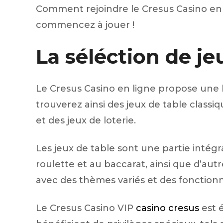
Comment rejoindre le Cresus Casino en l
commencez à jouer !
La séléction de je
Le Cresus Casino en ligne propose une 
trouverez ainsi des jeux de table classiq
et des jeux de loterie.
Les jeux de table sont une partie intégr
roulette et au baccarat, ainsi que d’au
avec des thèmes variés et des fonctionn
Le Cresus Casino VIP
casino cresus
est 