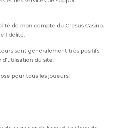
es et des services de support
nalité de mon compte du Cresus Casino.
 fidélité.
etours sont généralement très positifs,
d’utilisation du site.
hose pour tous les joueurs.