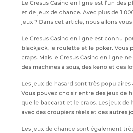
Le Cresus Casino en ligne est l’un des 
et de jeux de chance. Avec plus de 1 000 
jeux ? Dans cet article, nous allons vous
Le Cresus Casino en ligne est connu pou
blackjack, le roulette et le poker. Vous
craps. Mais le Cresus Casino en ligne n
des machines à sous, des keno et des lot
Les jeux de hasard sont très populaires 
Vous pouvez choisir entre des jeux de ha
que le baccarat et le craps. Les jeux de
avec des croupiers réels et des autres j
Les jeux de chance sont également très 