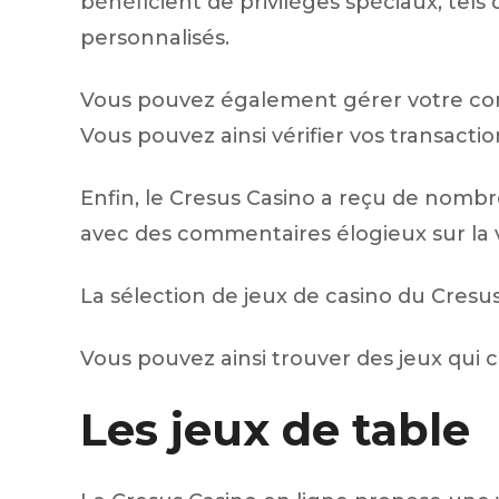
bénéficient de privilèges spéciaux, tels
personnalisés.
Vous pouvez également gérer votre comp
Vous pouvez ainsi vérifier vos transaction
Enfin, le Cresus Casino a reçu de nombre
avec des commentaires élogieux sur la vari
La sélection de jeux de casino du Cresus
Vous pouvez ainsi trouver des jeux qui 
Les jeux de table