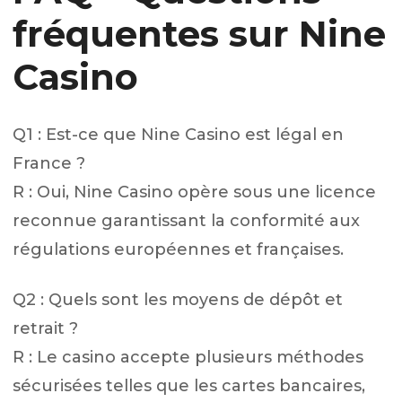
fréquentes sur Nine
Casino
Q1 : Est-ce que Nine Casino est légal en
France ?
R : Oui, Nine Casino opère sous une licence
reconnue garantissant la conformité aux
régulations européennes et françaises.
Q2 : Quels sont les moyens de dépôt et
retrait ?
R : Le casino accepte plusieurs méthodes
sécurisées telles que les cartes bancaires,