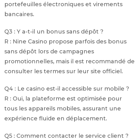
portefeuilles électroniques et virements
bancaires.
Q3 : Y a-t-il un bonus sans dépôt ?
R : Nine Casino propose parfois des bonus
sans dépôt lors de campagnes
promotionnelles, mais il est recommandé de
consulter les termes sur leur site officiel.
Q4 : Le casino est-il accessible sur mobile ?
R : Oui, la plateforme est optimisée pour
tous les appareils mobiles, assurant une
expérience fluide en déplacement.
Q5 : Comment contacter le service client ?