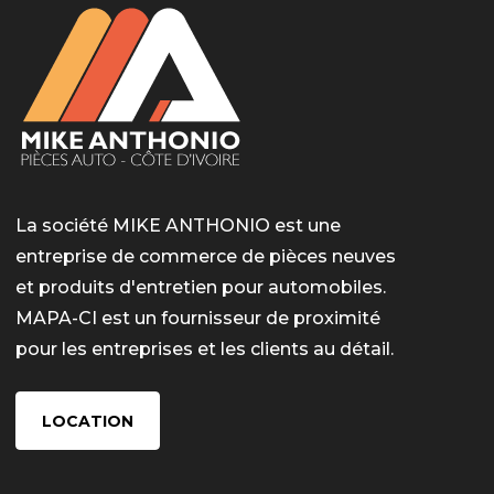
La société MIKE ANTHONIO est une
entreprise de commerce de pièces neuves
et produits d'entretien pour automobiles.
MAPA-CI est un fournisseur de proximité
pour les entreprises et les clients au détail.
LOCATION