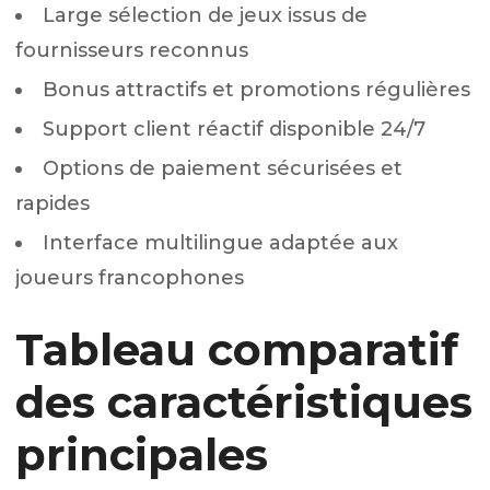
Large sélection de jeux issus de
fournisseurs reconnus
Bonus attractifs et promotions régulières
Support client réactif disponible 24/7
Options de paiement sécurisées et
rapides
Interface multilingue adaptée aux
joueurs francophones
Tableau comparatif
des caractéristiques
principales