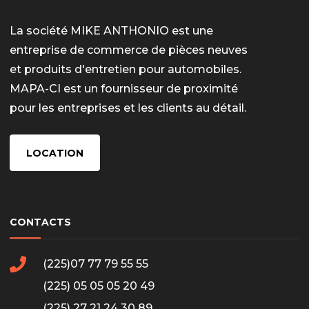
La société MIKE ANTHONIO est une
entreprise de commerce de pièces neuves
et produits d'entretien pour automobiles.
MAPA-CI est un fournisseur de proximité
pour les entreprises et les clients au détail.
LOCATION
CONTACTS
(225)07 77 79 55 55
(225) 05 05 05 20 49
(225) 27 21 24 30 89