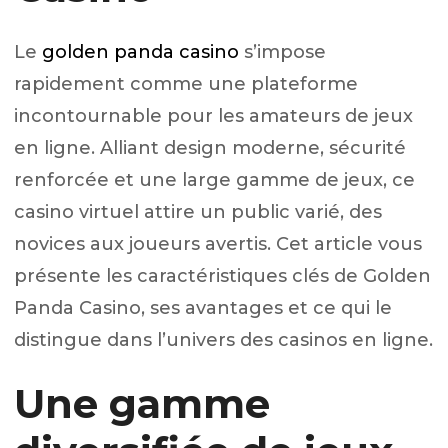
Le
golden panda casino
s’impose
rapidement comme une plateforme
incontournable pour les amateurs de jeux
en ligne. Alliant design moderne, sécurité
renforcée et une large gamme de jeux, ce
casino virtuel attire un public varié, des
novices aux joueurs avertis. Cet article vous
présente les caractéristiques clés de Golden
Panda Casino, ses avantages et ce qui le
distingue dans l’univers des casinos en ligne.
Une gamme