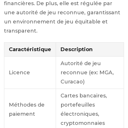
financières. De plus, elle est régulée par
une autorité de jeu reconnue, garantissant
un environnement de jeu équitable et
transparent.
Caractéristique
Description
Autorité de jeu
Licence
reconnue (ex: MGA,
Curacao)
Cartes bancaires,
Méthodes de
portefeuilles
paiement
électroniques,
cryptomonnaies