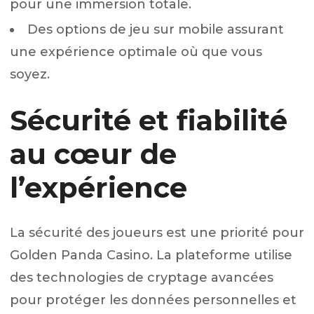
pour une immersion totale.
Des options de jeu sur mobile assurant
une expérience optimale où que vous
soyez.
Sécurité et fiabilité
au cœur de
l’expérience
La sécurité des joueurs est une priorité pour
Golden Panda Casino. La plateforme utilise
des technologies de cryptage avancées
pour protéger les données personnelles et