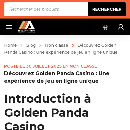
Recherche
RECHERCHER
de
produits
Home
Blog
Non classé
Découvrez Golden
Panda Casino : Une expérience de jeu en ligne unique
POSTÉ LE
30 JUILLET 2025
EN
NON CLASSÉ
Découvrez Golden Panda Casino : Une
expérience de jeu en ligne unique
Introduction à
Golden Panda
Casino