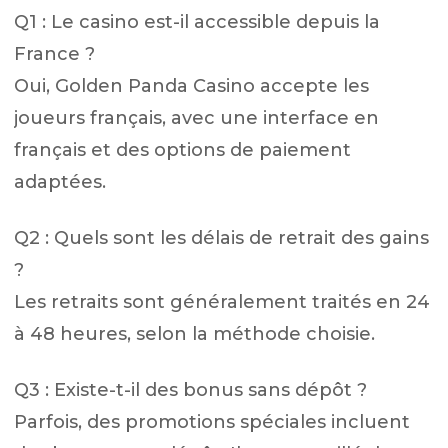
Q1 : Le casino est-il accessible depuis la
France ?
Oui, Golden Panda Casino accepte les
joueurs français, avec une interface en
français et des options de paiement
adaptées.
Q2 : Quels sont les délais de retrait des gains
?
Les retraits sont généralement traités en 24
à 48 heures, selon la méthode choisie.
Q3 : Existe-t-il des bonus sans dépôt ?
Parfois, des promotions spéciales incluent