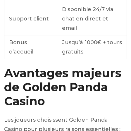
Disponible 24/7 via
Support client
chat en direct et
email
Bonus
Jusqu’à 1000€ + tours
d’accueil
gratuits
Avantages majeurs
de Golden Panda
Casino
Les joueurs choisissent Golden Panda
Casino pour plusieurs raisons essentielles :