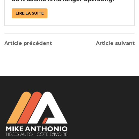
LIRE LA SUITE
Article précédent
Article suivant