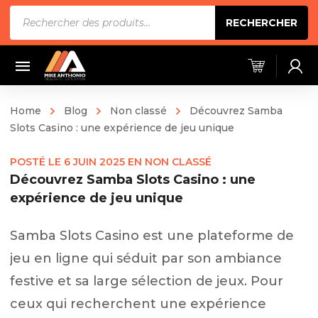
Recherche
RECHERCHER
de
produits
Home
Blog
Non classé
Découvrez Samba
Slots Casino : une expérience de jeu unique
POSTÉ LE
6 JUIN 2025
EN
NON CLASSÉ
Découvrez Samba Slots Casino : une
expérience de jeu unique
Samba Slots Casino est une plateforme de
jeu en ligne qui séduit par son ambiance
festive et sa large sélection de jeux. Pour
ceux qui recherchent une expérience