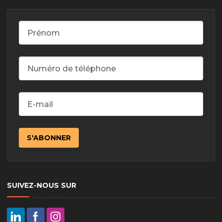
SUIVEZ-NOUS SUR