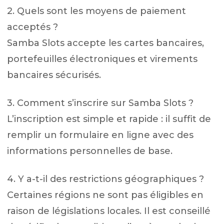
2. Quels sont les moyens de paiement
acceptés ?
Samba Slots accepte les cartes bancaires,
portefeuilles électroniques et virements
bancaires sécurisés.
3. Comment s’inscrire sur Samba Slots ?
L’inscription est simple et rapide : il suffit de
remplir un formulaire en ligne avec des
informations personnelles de base.
4. Y a-t-il des restrictions géographiques ?
Certaines régions ne sont pas éligibles en
raison de législations locales. Il est conseillé