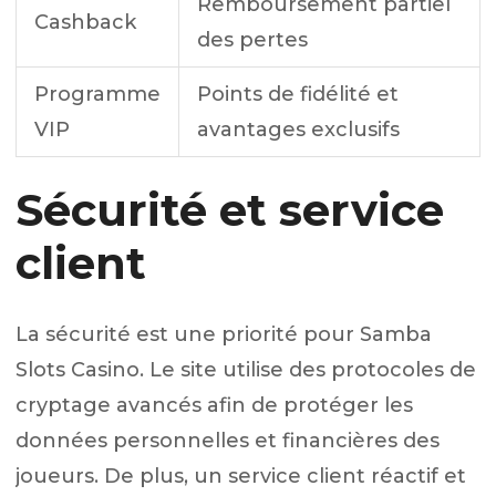
Remboursement partiel
Cashback
des pertes
Programme
Points de fidélité et
VIP
avantages exclusifs
Sécurité et service
client
La sécurité est une priorité pour Samba
Slots Casino. Le site utilise des protocoles de
cryptage avancés afin de protéger les
données personnelles et financières des
joueurs. De plus, un service client réactif et