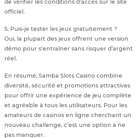
de vérifier les conditions d’accès sur le site
officiel.
5. Puis-je tester les jeux gratuitement ?
Oui, la plupart des jeux offrent une version
démo pour s’entraîner sans risquer d’argent
réel.
En résumé, Samba Slots Casino combine
diversité, sécurité et promotions attractives
pour offrir une expérience de jeu complète
et agréable à tous les utilisateurs. Pour les
amateurs de casinos en ligne cherchant un
nouveau challenge, c’est une option à ne
pas manquer.