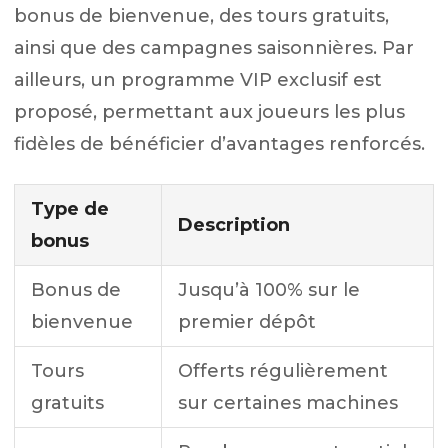
bonus de bienvenue, des tours gratuits,
ainsi que des campagnes saisonnières. Par
ailleurs, un programme VIP exclusif est
proposé, permettant aux joueurs les plus
fidèles de bénéficier d’avantages renforcés.
Type de
Description
bonus
Bonus de
Jusqu’à 100% sur le
bienvenue
premier dépôt
Tours
Offerts régulièrement
gratuits
sur certaines machines