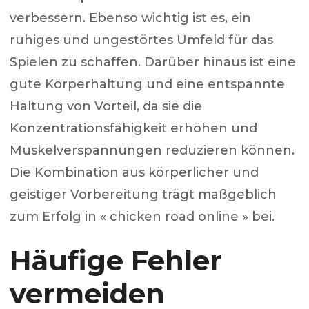
verbessern. Ebenso wichtig ist es, ein
ruhiges und ungestörtes Umfeld für das
Spielen zu schaffen. Darüber hinaus ist eine
gute Körperhaltung und eine entspannte
Haltung von Vorteil, da sie die
Konzentrationsfähigkeit erhöhen und
Muskelverspannungen reduzieren können.
Die Kombination aus körperlicher und
geistiger Vorbereitung trägt maßgeblich
zum Erfolg in « chicken road online » bei.
Häufige Fehler
vermeiden