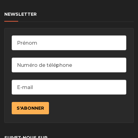
NEWSLETTER
SUIVEZ-NOUS SUR