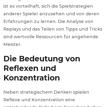
ist es vorteilhaft, sich die Spielstrategien
anderer Spieler anzusehen und von deren
Erfahrungen zu lernen. Die Analyse von
Replays und das Teilen von Tipps und Tricks
sind wertvolle Ressourcen für angehende
Meister.
Die Bedeutung von
Reflexen und
Konzentration
Neben strategischem Denken spielen
Reflexe und Konzentration eine