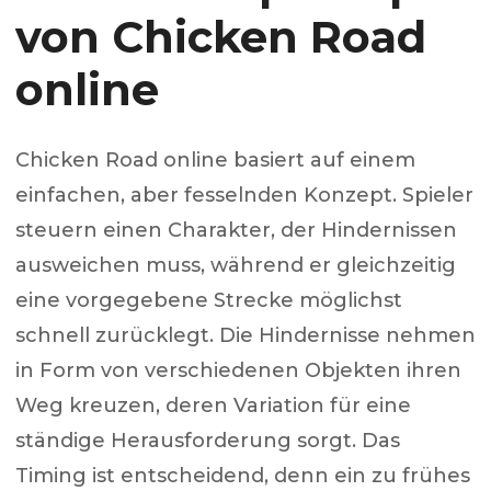
von Chicken Road
online
Chicken Road online basiert auf einem
einfachen, aber fesselnden Konzept. Spieler
steuern einen Charakter, der Hindernissen
ausweichen muss, während er gleichzeitig
eine vorgegebene Strecke möglichst
schnell zurücklegt. Die Hindernisse nehmen
in Form von verschiedenen Objekten ihren
Weg kreuzen, deren Variation für eine
ständige Herausforderung sorgt. Das
Timing ist entscheidend, denn ein zu frühes