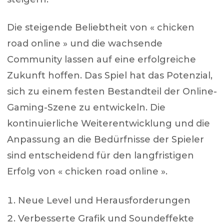
Die steigende Beliebtheit von « chicken
road online » und die wachsende
Community lassen auf eine erfolgreiche
Zukunft hoffen. Das Spiel hat das Potenzial,
sich zu einem festen Bestandteil der Online-
Gaming-Szene zu entwickeln. Die
kontinuierliche Weiterentwicklung und die
Anpassung an die Bedürfnisse der Spieler
sind entscheidend für den langfristigen
Erfolg von « chicken road online ».
Neue Level und Herausforderungen
Verbesserte Grafik und Soundeffekte