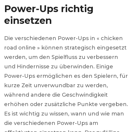
Power-Ups richtig
einsetzen
Die verschiedenen Power-Ups in « chicken
road online » können strategisch eingesetzt
werden, um den Spielfluss zu verbessern
und Hindernisse zu überwinden. Einige
Power-Ups ermöglichen es den Spielern, für
kurze Zeit unverwundbar zu werden,
während andere die Geschwindigkeit
erhöhen oder zusätzliche Punkte vergeben.
Es ist wichtig zu wissen, wann und wie man
die verschiedenen Power-Ups am