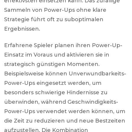
effektivsten einsetzen kann. Das zufällige
Sammeln von Power-Ups ohne klare
Strategie führt oft zu suboptimalen
Ergebnissen.
Erfahrene Spieler planen ihren Power-Up-
Einsatz im Voraus und aktivieren sie in
strategisch günstigen Momenten.
Beispielsweise können Unverwundbarkeits-
Power-Ups eingesetzt werden, um
besonders schwierige Hindernisse zu
überwinden, während Geschwindigkeits-
Power-Ups verwendet werden können, um
die Zeit zu reduzieren und neue Bestzeiten
aufzustellen. Die Kombination