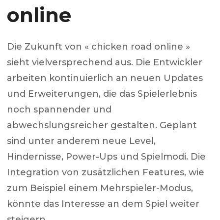
online
Die Zukunft von « chicken road online »
sieht vielversprechend aus. Die Entwickler
arbeiten kontinuierlich an neuen Updates
und Erweiterungen, die das Spielerlebnis
noch spannender und
abwechslungsreicher gestalten. Geplant
sind unter anderem neue Level,
Hindernisse, Power-Ups und Spielmodi. Die
Integration von zusätzlichen Features, wie
zum Beispiel einem Mehrspieler-Modus,
könnte das Interesse an dem Spiel weiter
steigern.