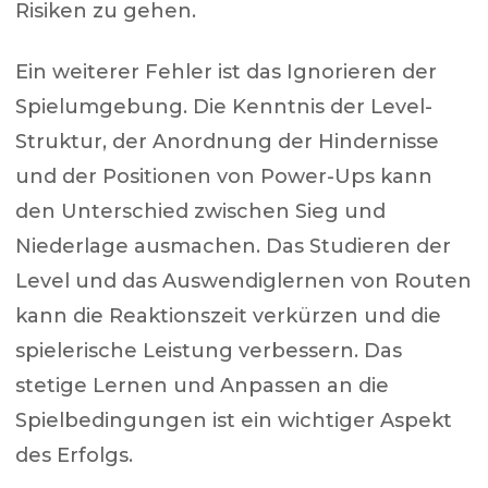
Risiken zu gehen.
Ein weiterer Fehler ist das Ignorieren der
Spielumgebung. Die Kenntnis der Level-
Struktur, der Anordnung der Hindernisse
und der Positionen von Power-Ups kann
den Unterschied zwischen Sieg und
Niederlage ausmachen. Das Studieren der
Level und das Auswendiglernen von Routen
kann die Reaktionszeit verkürzen und die
spielerische Leistung verbessern. Das
stetige Lernen und Anpassen an die
Spielbedingungen ist ein wichtiger Aspekt
des Erfolgs.