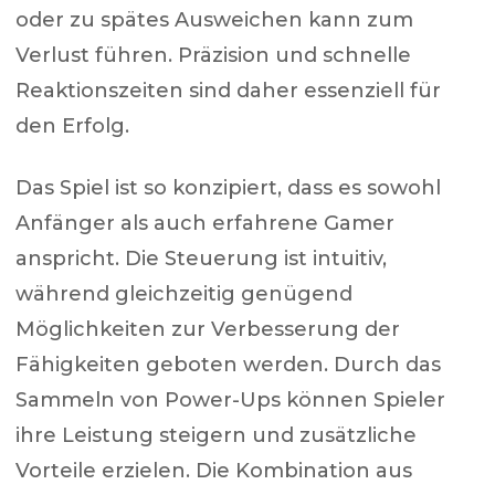
oder zu spätes Ausweichen kann zum
Verlust führen. Präzision und schnelle
Reaktionszeiten sind daher essenziell für
den Erfolg.
Das Spiel ist so konzipiert, dass es sowohl
Anfänger als auch erfahrene Gamer
anspricht. Die Steuerung ist intuitiv,
während gleichzeitig genügend
Möglichkeiten zur Verbesserung der
Fähigkeiten geboten werden. Durch das
Sammeln von Power-Ups können Spieler
ihre Leistung steigern und zusätzliche
Vorteile erzielen. Die Kombination aus