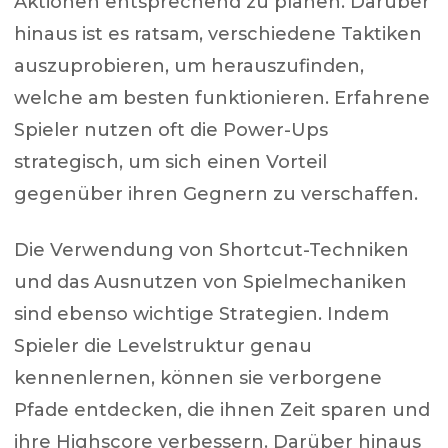
Aktionen entsprechend zu planen. Darüber
hinaus ist es ratsam, verschiedene Taktiken
auszuprobieren, um herauszufinden,
welche am besten funktionieren. Erfahrene
Spieler nutzen oft die Power-Ups
strategisch, um sich einen Vorteil
gegenüber ihren Gegnern zu verschaffen.
Die Verwendung von Shortcut-Techniken
und das Ausnutzen von Spielmechaniken
sind ebenso wichtige Strategien. Indem
Spieler die Levelstruktur genau
kennenlernen, können sie verborgene
Pfade entdecken, die ihnen Zeit sparen und
ihre Highscore verbessern. Darüber hinaus