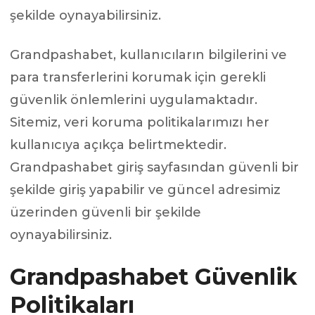
şekilde oynayabilirsiniz.
Grandpashabet, kullanıcıların bilgilerini ve
para transferlerini korumak için gerekli
güvenlik önlemlerini uygulamaktadır.
Sitemiz, veri koruma politikalarımızı her
kullanıcıya açıkça belirtmektedir.
Grandpashabet giriş sayfasından güvenli bir
şekilde giriş yapabilir ve güncel adresimiz
üzerinden güvenli bir şekilde
oynayabilirsiniz.
Grandpashabet Güvenlik
Politikaları