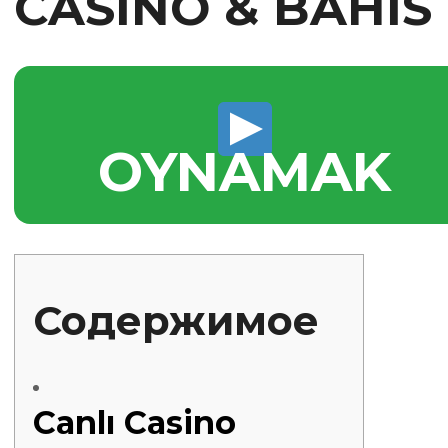
CASİNO & BAHİS
OYNAMAK
Содержимое
Canlı Casino