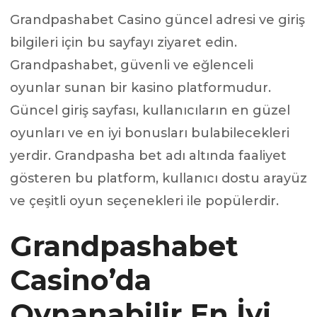
Grandpashabet Casino güncel adresi ve giriş
bilgileri için bu sayfayı ziyaret edin.
Grandpashabet, güvenli ve eğlenceli
oyunlar sunan bir kasino platformudur.
Güncel giriş sayfası, kullanıcıların en güzel
oyunları ve en iyi bonusları bulabilecekleri
yerdir. Grandpasha bet adı altında faaliyet
gösteren bu platform, kullanıcı dostu arayüz
ve çeşitli oyun seçenekleri ile popülerdir.
Grandpashabet
Casino’da
Oynanabilir En İyi