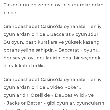
Casino’nun en zengin oyun sunumlarından
biridir.
Grandpashabet Casino’da oynanabilir en iyi
oyunlardan biri de « Baccarat » oyunudur.
Bu oyun, basit kurallara ve yüksek kazanç
potansiyeline sahiptir. « Baccarat » oyunu,
her seviye oyuncular için ideal bir seçenek
olarak kabul edilir.
Grandpashabet Casino’da oynanabilir en iyi
oyunlardan biri de « Video Poker »
oyunlarıdır. Özellikle « Deuces Wild » ve
« Jacks or Better » gibi oyunlar, oyuncuların