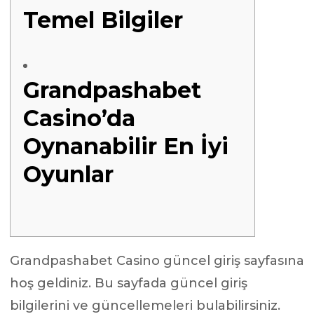
Temel Bilgiler
Grandpashabet
Casino’da
Oynanabilir En İyi
Oyunlar
Grandpashabet Casino güncel giriş sayfasına
hoş geldiniz. Bu sayfada güncel giriş
bilgilerini ve güncellemeleri bulabilirsiniz.