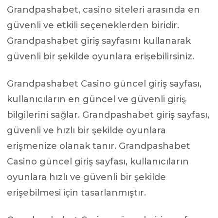
Grandpashabet, casino siteleri arasında en
güvenli ve etkili seçeneklerden biridir.
Grandpashabet giriş sayfasını kullanarak
güvenli bir şekilde oyunlara erişebilirsiniz.
Grandpashabet Casino güncel giriş sayfası,
kullanıcıların en güncel ve güvenli giriş
bilgilerini sağlar. Grandpashabet giriş sayfası,
güvenli ve hızlı bir şekilde oyunlara
erişmenize olanak tanır. Grandpashabet
Casino güncel giriş sayfası, kullanıcıların
oyunlara hızlı ve güvenli bir şekilde
erişebilmesi için tasarlanmıştır.