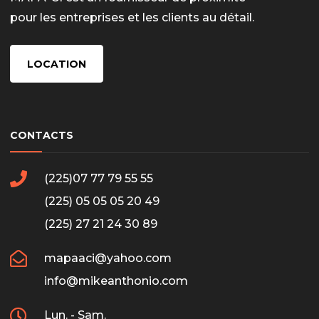
pour les entreprises et les clients au détail.
LOCATION
CONTACTS
(225)07 77 79 55 55
(225) 05 05 05 20 49
(225) 27 21 24 30 89
mapaaci@yahoo.com
info@mikeanthonio.com
Lun. - Sam.