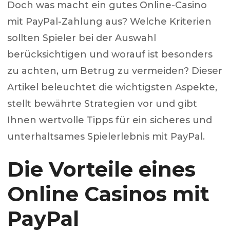
Doch was macht ein gutes Online-Casino
mit PayPal-Zahlung aus? Welche Kriterien
sollten Spieler bei der Auswahl
berücksichtigen und worauf ist besonders
zu achten, um Betrug zu vermeiden? Dieser
Artikel beleuchtet die wichtigsten Aspekte,
stellt bewährte Strategien vor und gibt
Ihnen wertvolle Tipps für ein sicheres und
unterhaltsames Spielerlebnis mit PayPal.
Die Vorteile eines
Online Casinos mit
PayPal