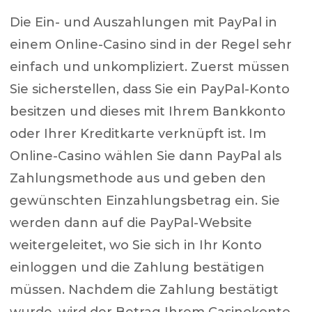
Die Ein- und Auszahlungen mit PayPal in
einem Online-Casino sind in der Regel sehr
einfach und unkompliziert. Zuerst müssen
Sie sicherstellen, dass Sie ein PayPal-Konto
besitzen und dieses mit Ihrem Bankkonto
oder Ihrer Kreditkarte verknüpft ist. Im
Online-Casino wählen Sie dann PayPal als
Zahlungsmethode aus und geben den
gewünschten Einzahlungsbetrag ein. Sie
werden dann auf die PayPal-Website
weitergeleitet, wo Sie sich in Ihr Konto
einloggen und die Zahlung bestätigen
müssen. Nachdem die Zahlung bestätigt