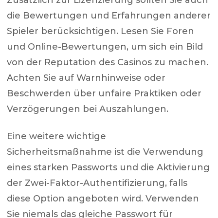
Zusätzlich zur Lizenzierung sollten Sie auch
die Bewertungen und Erfahrungen anderer
Spieler berücksichtigen. Lesen Sie Foren
und Online-Bewertungen, um sich ein Bild
von der Reputation des Casinos zu machen.
Achten Sie auf Warnhinweise oder
Beschwerden über unfaire Praktiken oder
Verzögerungen bei Auszahlungen.
Eine weitere wichtige
Sicherheitsmaßnahme ist die Verwendung
eines starken Passworts und die Aktivierung
der Zwei-Faktor-Authentifizierung, falls
diese Option angeboten wird. Verwenden
Sie niemals das gleiche Passwort für