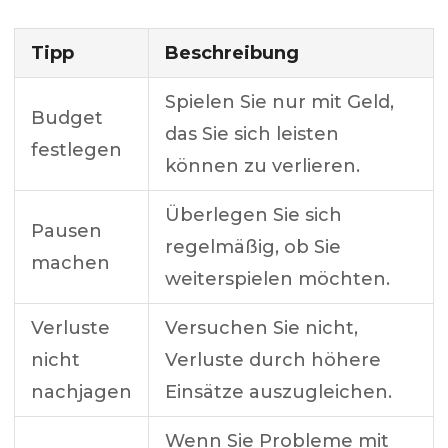
Tipp
Beschreibung
Spielen Sie nur mit Geld,
Budget
das Sie sich leisten
festlegen
können zu verlieren.
Überlegen Sie sich
Pausen
regelmäßig, ob Sie
machen
weiterspielen möchten.
Verluste
Versuchen Sie nicht,
nicht
Verluste durch höhere
nachjagen
Einsätze auszugleichen.
Wenn Sie Probleme mit