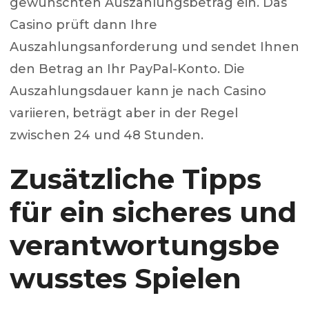
gewünschten Auszahlungsbetrag ein. Das
Casino prüft dann Ihre
Auszahlungsanforderung und sendet Ihnen
den Betrag an Ihr PayPal-Konto. Die
Auszahlungsdauer kann je nach Casino
variieren, beträgt aber in der Regel
zwischen 24 und 48 Stunden.
Zusätzliche Tipps
für ein sicheres und
verantwortungsbe
wusstes Spielen