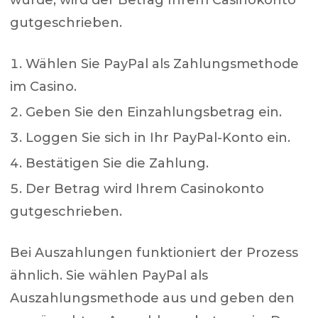
wurde, wird der Betrag Ihrem Casinokonto
gutgeschrieben.
Wählen Sie PayPal als Zahlungsmethode
im Casino.
Geben Sie den Einzahlungsbetrag ein.
Loggen Sie sich in Ihr PayPal-Konto ein.
Bestätigen Sie die Zahlung.
Der Betrag wird Ihrem Casinokonto
gutgeschrieben.
Bei Auszahlungen funktioniert der Prozess
ähnlich. Sie wählen PayPal als
Auszahlungsmethode aus und geben den