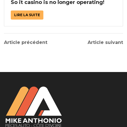
So it casino is no longer operating!
LIRE LA SUITE
Article précédent
Article suivant