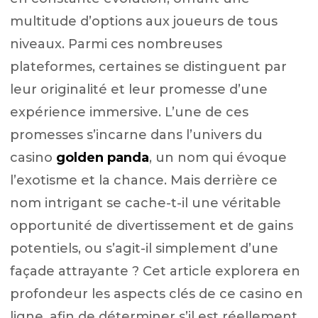
multitude d’options aux joueurs de tous
niveaux. Parmi ces nombreuses
plateformes, certaines se distinguent par
leur originalité et leur promesse d’une
expérience immersive. L’une de ces
promesses s’incarne dans l’univers du
casino
golden panda
, un nom qui évoque
l’exotisme et la chance. Mais derrière ce
nom intrigant se cache-t-il une véritable
opportunité de divertissement et de gains
potentiels, ou s’agit-il simplement d’une
façade attrayante ? Cet article explorera en
profondeur les aspects clés de ce casino en
ligne, afin de déterminer s’il est réellement