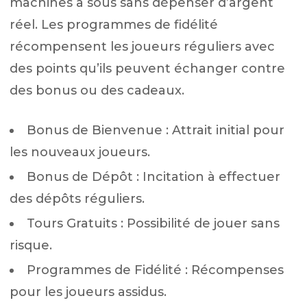
machines à sous sans dépenser d’argent
réel. Les programmes de fidélité
récompensent les joueurs réguliers avec
des points qu’ils peuvent échanger contre
des bonus ou des cadeaux.
Bonus de Bienvenue : Attrait initial pour
les nouveaux joueurs.
Bonus de Dépôt : Incitation à effectuer
des dépôts réguliers.
Tours Gratuits : Possibilité de jouer sans
risque.
Programmes de Fidélité : Récompenses
pour les joueurs assidus.