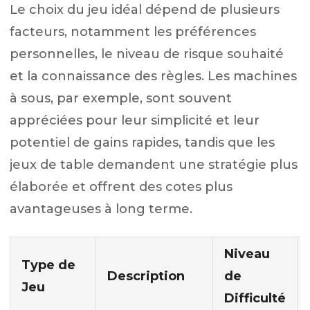
Le choix du jeu idéal dépend de plusieurs
facteurs, notamment les préférences
personnelles, le niveau de risque souhaité
et la connaissance des règles. Les machines
à sous, par exemple, sont souvent
appréciées pour leur simplicité et leur
potentiel de gains rapides, tandis que les
jeux de table demandent une stratégie plus
élaborée et offrent des cotes plus
avantageuses à long terme.
Niveau
Type de
Description
de
Jeu
Difficulté