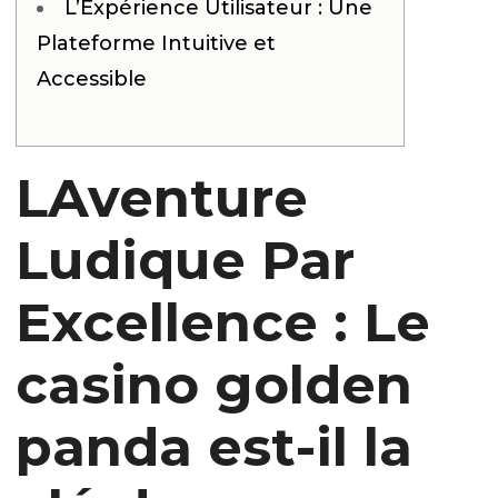
L’Expérience Utilisateur : Une
Plateforme Intuitive et
Accessible
LAventure
Ludique Par
Excellence : Le
casino golden
panda est-il la