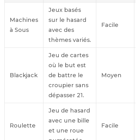
Jeux basés
Machines
sur le hasard
Facile
à Sous
avec des
thèmes variés.
Jeu de cartes
où le but est
Blackjack
de battre le
Moyen
croupier sans
dépasser 21.
Jeu de hasard
avec une bille
Roulette
Facile
et une roue