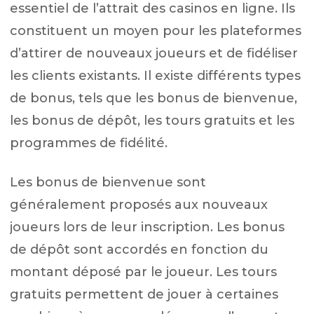
essentiel de l’attrait des casinos en ligne. Ils
constituent un moyen pour les plateformes
d’attirer de nouveaux joueurs et de fidéliser
les clients existants. Il existe différents types
de bonus, tels que les bonus de bienvenue,
les bonus de dépôt, les tours gratuits et les
programmes de fidélité.
Les bonus de bienvenue sont
généralement proposés aux nouveaux
joueurs lors de leur inscription. Les bonus
de dépôt sont accordés en fonction du
montant déposé par le joueur. Les tours
gratuits permettent de jouer à certaines