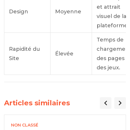
et attrait
Design
Moyenne
visuel de la
plateforme.
Temps de
Rapidité du
chargemen
Élevée
Site
des pages e
des jeux.
Articles similaires
NON CLASSÉ