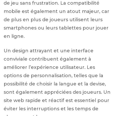
de jeu sans frustration. La compatibilité
mobile est également un atout majeur, car
de plus en plus de joueurs utilisent leurs
smartphones ou leurs tablettes pour jouer
en ligne.
Un design attrayant et une interface
conviviale contribuent également à
améliorer l’expérience utilisateur. Les
options de personnalisation, telles que la
possibilité de choisir la langue et la devise,
sont également appréciées des joueurs. Un
site web rapide et réactif est essentiel pour
éviter les interruptions et les temps de