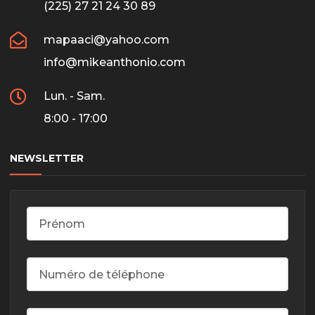
(225) 27 21 24 30 89
mapaaci@yahoo.com
info@mikeanthonio.com
Lun. - Sam.
8:00 - 17:00
NEWSLETTER