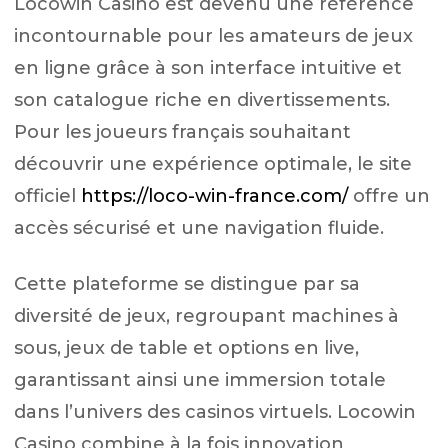
Locowin Casino est devenu une référence
incontournable pour les amateurs de jeux
en ligne grâce à son interface intuitive et
son catalogue riche en divertissements.
Pour les joueurs français souhaitant
découvrir une expérience optimale, le site
officiel
https://loco-win-france.com/
offre un
accès sécurisé et une navigation fluide.
Cette plateforme se distingue par sa
diversité de jeux, regroupant machines à
sous, jeux de table et options en live,
garantissant ainsi une immersion totale
dans l’univers des casinos virtuels. Locowin
Casino combine à la fois innovation