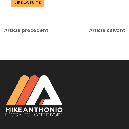
LIRE LA SUITE
Article précédent
Article suivant