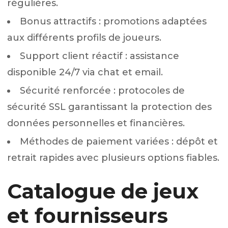
régulières.
Bonus attractifs : promotions adaptées
aux différents profils de joueurs.
Support client réactif : assistance
disponible 24/7 via chat et email.
Sécurité renforcée : protocoles de
sécurité SSL garantissant la protection des
données personnelles et financières.
Méthodes de paiement variées : dépôt et
retrait rapides avec plusieurs options fiables.
Catalogue de jeux
et fournisseurs