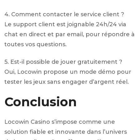
4. Comment contacter le service client ?
Le support client est joignable 24h/24 via
chat en direct et par email, pour répondre à
toutes vos questions.
5. Est-il possible de jouer gratuitement ?
Oui, Locowin propose un mode démo pour
tester les jeux sans engager d’argent réel.
Conclusion
Locowin Casino s’impose comme une
solution fiable et innovante dans l’univers