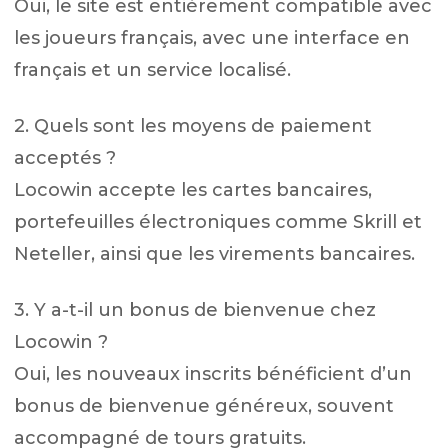
Oui, le site est entièrement compatible avec
les joueurs français, avec une interface en
français et un service localisé.
2. Quels sont les moyens de paiement
acceptés ?
Locowin accepte les cartes bancaires,
portefeuilles électroniques comme Skrill et
Neteller, ainsi que les virements bancaires.
3. Y a-t-il un bonus de bienvenue chez
Locowin ?
Oui, les nouveaux inscrits bénéficient d’un
bonus de bienvenue généreux, souvent
accompagné de tours gratuits.