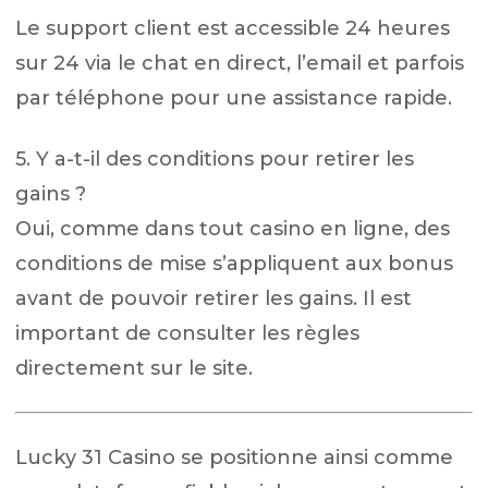
Le support client est accessible 24 heures
sur 24 via le chat en direct, l’email et parfois
par téléphone pour une assistance rapide.
5. Y a-t-il des conditions pour retirer les
gains ?
Oui, comme dans tout casino en ligne, des
conditions de mise s’appliquent aux bonus
avant de pouvoir retirer les gains. Il est
important de consulter les règles
directement sur le site.
Lucky 31 Casino se positionne ainsi comme