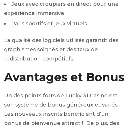
Jeux avec croupiers en direct pour une
expérience immersive
Paris sportifs et jeux virtuels
La qualité des logiciels utilisés garantit des
graphismes soignés et des taux de
redistribution compétitifs.
Avantages et Bonus
Un des points forts de Lucky 31 Casino est
son système de bonus généreux et variés.
Les nouveaux inscrits bénéficient d’un
bonus de bienvenue attractif. De plus, des