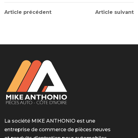
Article précédent
Article suivant
La société MIKE ANTHONIO est une
entreprise de commerce de pièces neuves