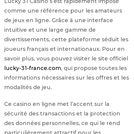
Lucky 31 Casino s’est rapidement imposé
comme une référence pour les amateurs
de jeux en ligne. Grâce à une interface
intuitive et une large gamme de
divertissements, cette plateforme séduit les
joueurs français et internationaux. Pour en
savoir plus, vous pouvez visiter le site officiel
lucky-31-france.com
, qui propose toutes les
informations nécessaires sur les offres et les
modalités de jeu.
Ce casino en ligne met l’accent sur la
sécurité des transactions et la protection
des données personnelles, ce qui le rend
particulièrement attractif pour les