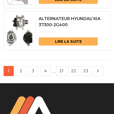
ALTERNATEUR HYUNDAI/ KIA
37300-2G400
LIRE LA SUITE
1
2
3
4
21
22
23
…