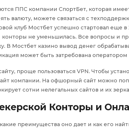
ются ППС компании СпортБет, которая имеет 
 segments
ять валюту, можете связаться с техподдерж
 soupape
Spi
овой клуб Мостбет успешно стартовал еще в 
brayage
 конторы не уменьшилась. Все вопросы и пр
stons
hemises
. В Мостбет казино вывод денег обрабатыва
culasse
фикация может быть затребована оператором
ur
айту, проще пользоваться VPN. Чтобы устан
de joint
 ventilateur
сайт компании. На офшорный сайт можно поп
 ventilateur
кирует сотни нелегальных сайтов и их зерк
 eau
 essence
екерской Конторы и Онл
 какие преимущества оно дает и как его найт