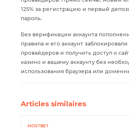
провайдеров. Прямо сейчас новым к
125% за регистрацию и первый депози
пароль.
Без верификации аккаунта пополнени
правила и его аккаунт заблокировал
провайдеров и получить доступ к сай
казино и вашему аккаунту без необх
использования браузера или доменн
Articles similaires
MOSTBET