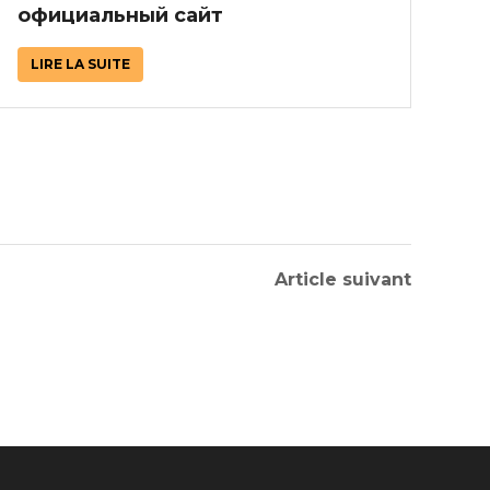
официальный сайт
Во
по
LIRE LA SUITE
бо
L
Article suivant