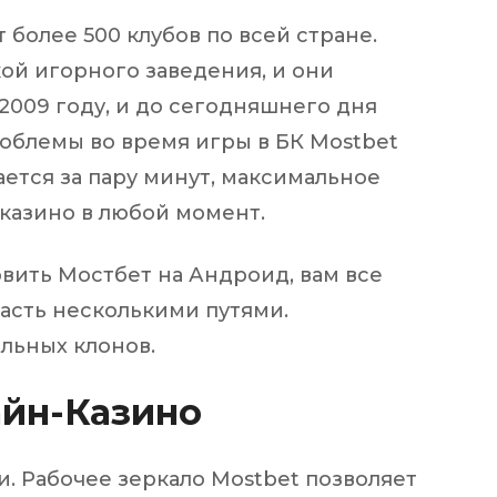
более 500 клубов по всей стране.
кой игорного заведения, и они
2009 году, и до сегодняшнего дня
облемы во время игры в БК Mostbet
ется за пару минут, максимальное
 казино в любой момент.
овить Мостбет на Андроид, вам все
асть несколькими путями.
альных клонов.
айн-Казино
и. Рабочее зеркало Mostbet позволяет