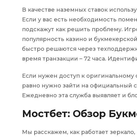
Injecteur
В качестве наземных ставок использу
Joint de
Если у вас есть необходимость помен
Joint de
Joint de 
подскажут как решить проблему. Игр
Kit d’em
популярность казино и букмекерской
Jeu de pi
Jeu de c
быстро решаются через техподдержку
Joint de 
время транзакции – 72 часа. Иденти
Tendeur
Roulette
Ventilate
Если нужен доступ к оригинальному с
Pochette 
Poulie de
равно нужно зайти на официальный 
Poulie de
Ежедневно эта служба выявляет и бло
Pompe à
Pompe à
Мостбет: Обзор Букм
Мы расскажем, как работает зеркало,