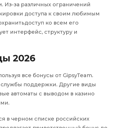
. Из-за различных ограничений
окировки доступа к своим любимым
охранитьдоступ ко всем его
ет интерфейс, структуру и
ды 2026
ользуя все бонусы от GipsyTeam.
й службы поддержки. Другие виды
овые автоматы с выводом в казино
ами.
ся в черном списке российских