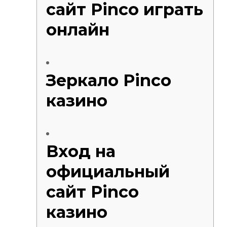
сайт Pinco играть
Injecteur
Joint de
онлайн
Joint de
Joint de 
Kit d’em
Jeu de pi
Зеркало Pinco
Jeu de c
Joint de 
казино
Tendeur
Roulette
Ventilate
Pochette 
Poulie de
Вход на
Poulie de
Pompe à
официальный
Pompe à
сайт Pinco
казино