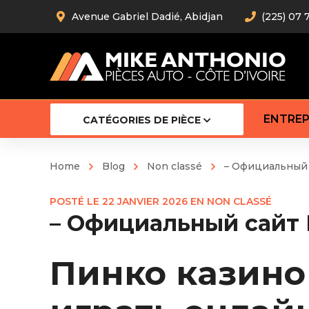
Avenue Gabriel Dadié, Abidjan
(225) 07 
ENTREP
CATÉGORIES DE PIÈCE
Home
Blog
Non classé
– Официальный с
Amortiss
POSTÉ LE
22 JANVIER 2026
EN
NON CLASSÉ
Barre stab
– Официальный сайт P
Barre d’
Robot
Bras com
Пинко казино
Cardan
Crémaill
Silentblo
Rotules d