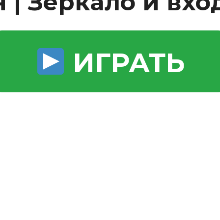
 | Зеркало и вхо
cs de bras
cs de palier
e moteur
amortisseur
s
ИГРАТЬ
 Heads
Débitmètre d’aire
Silencie
iners
Filtre à aire
Silencie
notant
Filtre à essence
Butée élastique de sile
r principal
Filtre à huile
Raccord de tuya
bielle
Filtre à gasoil
Raccord de tuya
 fusée
Filtre à gasoil
Tuyau 
rale
Filtre à pollen
Tuyau 
Filtre à pollen
 de bielle
Préfiltre
 de palier
 distribution
de distribution