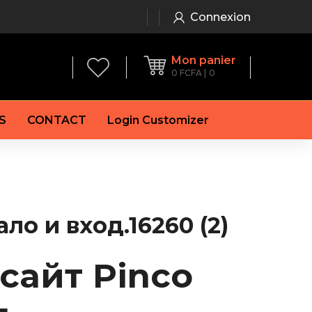
Connexion
Mon panier
0
FCFA
0
S
CONTACT
Login Customizer
 frein à main
Alternateur
e frein
Batterie
re
Démarreur
о и вход.16260 (2)
 de frein
Feu arrière
 frein
es de frein
сайт Pinco
laquettes de frein