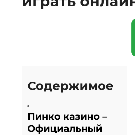
играть онлайн
Silentblo
Silentblo
Pattes d
Tampon 
Tambour
Cylinder
Pistons l
Feu clig
Projecteu
Содержимое
Bague de 
Bague de
Calle laté
Culasse
Coussinet
Пинко казино –
Coussinet
Chaine de
Официальный
Courroie 
Croisillon