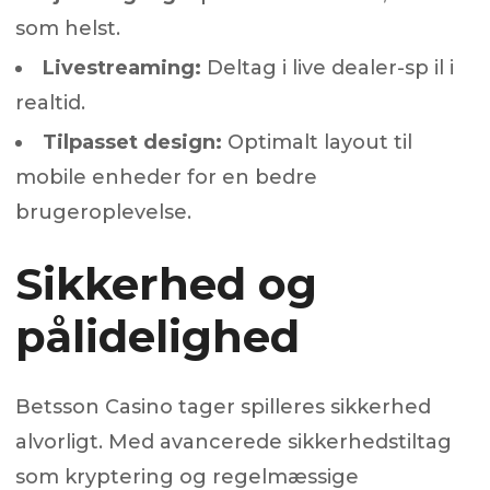
som helst.
Livestreaming:
Deltag i live dealer-sp il i
realtid.
Tilpasset design:
Optimalt layout til
mobile enheder for en bedre
brugeroplevelse.
Sikkerhed og
pålidelighed
Betsson Casino tager spilleres sikkerhed
alvorligt. Med avancerede sikkerhedstiltag
som kryptering og regelmæssige