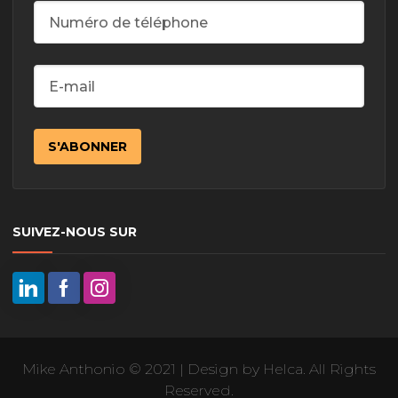
SUIVEZ-NOUS SUR
Mike Anthonio © 2021 | Design by Helca. All Rights
Reserved.