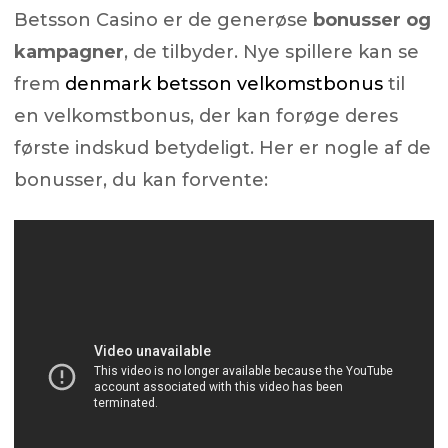
Betsson Casino er de generøse
bonusser og
kampagner
, de tilbyder. Nye spillere kan se
frem
denmark betsson velkomstbonus
til
en velkomstbonus, der kan forøge deres
første indskud betydeligt. Her er nogle af de
bonusser, du kan forvente: