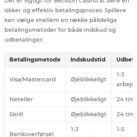
Det er vigtigt for Betsson Casino at sikre en
sikker og effektiv betalingsproces. Spillere
kan vælge imellem en række pålidelige
betalingsmetoder for både indskud og
udbetalinger:
Betalingsmetode
Indskudstid
Udbeta
1-3
Visa/Mastercard
Øjeblikkeligt
arbejd
Neteller
Øjeblikkeligt
24 tim
Skrill
Øjeblikkeligt
24 tim
1-3
1-5
Bankoverførsel