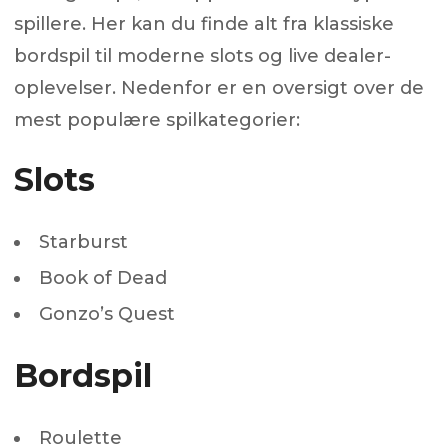
spillere. Her kan du finde alt fra klassiske
bordspil til moderne slots og live dealer-
oplevelser. Nedenfor er en oversigt over de
mest populære spilkategorier:
Slots
Starburst
Book of Dead
Gonzo’s Quest
Bordspil
Roulette