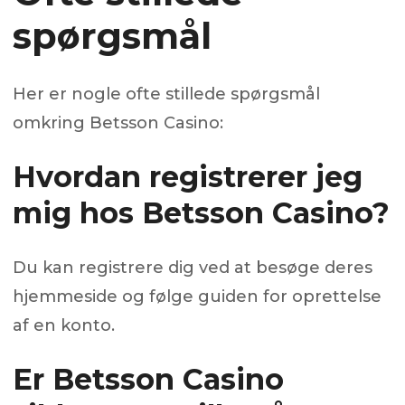
spørgsmål
Her er nogle ofte stillede spørgsmål
omkring Betsson Casino:
Hvordan registrerer jeg
mig hos Betsson Casino?
Du kan registrere dig ved at besøge deres
hjemmeside og følge guiden for oprettelse
af en konto.
Er Betsson Casino