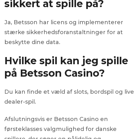
sikkert at spille på?
Ja, Betsson har licens og implementerer
stærke sikkerhedsforanstaltninger for at
beskytte dine data.
Hvilke spil kan jeg spille
på Betsson Casino?
Du kan finde et væld af slots, bordspil og live
dealer-spil.
Afslutningsvis er Betsson Casino en
førsteklasses valgmulighed for danske