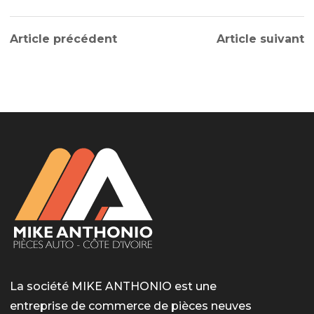
Article précédent
Article suivant
La société MIKE ANTHONIO est une
entreprise de commerce de pièces neuves