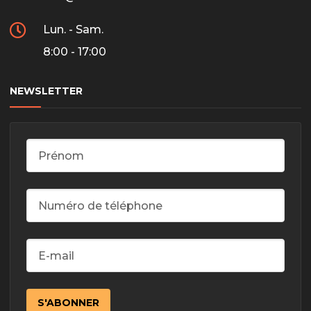
Lun. - Sam.
8:00 - 17:00
NEWSLETTER