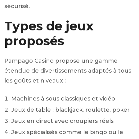
sécurisé.
Types de jeux
proposés
Pampago Casino propose une gamme
étendue de divertissements adaptés à tous
les goûts et niveaux :
Machines à sous classiques et vidéo
Jeux de table : blackjack, roulette, poker
Jeux en direct avec croupiers réels
Jeux spécialisés comme le bingo ou le