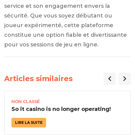
service et son engagement envers la
sécurité. Que vous soyez débutant ou
joueur expérimenté, cette plateforme
constitue une option fiable et divertissante
pour vos sessions de jeu en ligne.
Articles similaires
NON CLASSÉ
So it casino is no longer operating!
LIRE LA SUITE