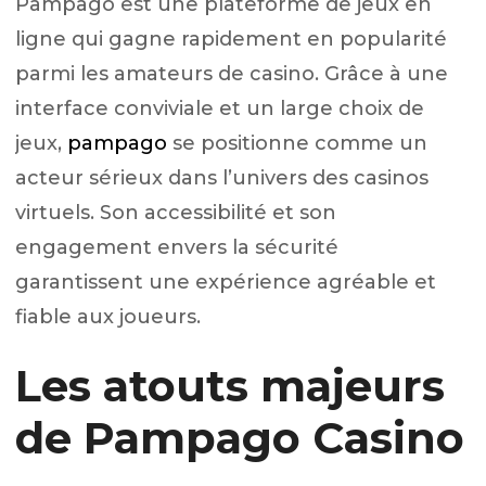
Pampago est une plateforme de jeux en
ligne qui gagne rapidement en popularité
parmi les amateurs de casino. Grâce à une
interface conviviale et un large choix de
jeux,
pampago
se positionne comme un
acteur sérieux dans l’univers des casinos
virtuels. Son accessibilité et son
engagement envers la sécurité
garantissent une expérience agréable et
fiable aux joueurs.
Les atouts majeurs
de Pampago Casino